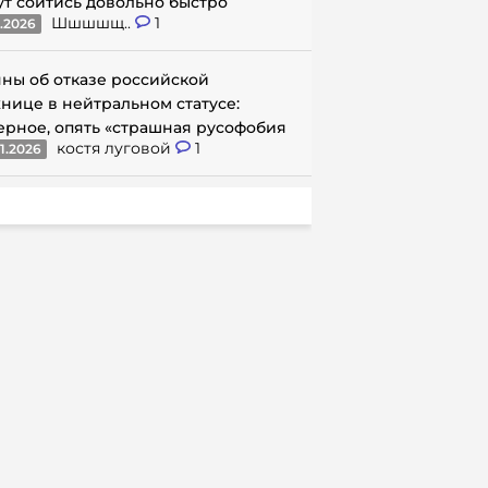
ут сойтись довольно быстро
Шшшшщ..
1
1.2026
ны об отказе российской
нице в нейтральном статусе:
ерное, опять «страшная русофобия
костя луговой
1
1.2026