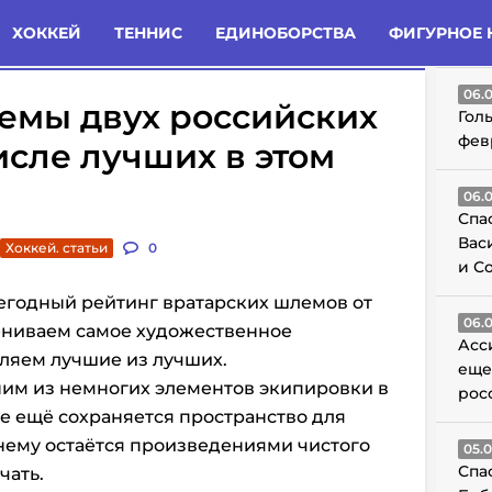
татьи
Комменты
Новости
ХОККЕЙ
ТЕННИС
ЕДИНОБОРСТВА
ФИГУРНОЕ 
ГО
06.
шлемы двух российских
Гол
фев
исле лучших в этом
06.
Спа
Вас
Хоккей. статьи
0
и С
годный рейтинг вратарских шлемов от
06.
оцениваем самое художественное
Асс
ляем лучшие из лучших.
еще
ним из немногих элементов экипировки в
рос
е ещё сохраняется пространство для
ему остаётся произведениями чистого
05.
Спа
чать.