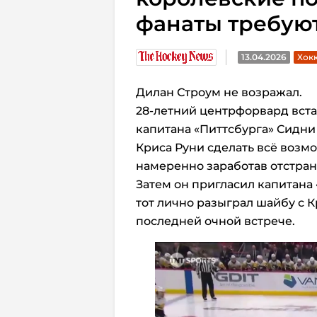
фанаты требуют
13.04.2026
Хокк
Дилан Строум не возражал.
28-летний центрфорвард вста
капитана «Питтсбурга» Сидни
Криса Руни сделать всё воз
намеренно заработав отстран
Затем он пригласил капитана
тот лично разыграл шайбу с К
последней очной встрече.