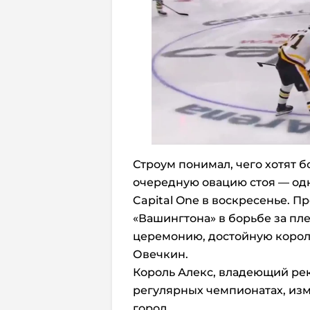
Строум понимал, чего хотят б
очередную овацию стоя — одн
Capital One в воскресенье. 
«Вашингтона» в борьбе за пл
церемонию, достойную короля
Овечкин.
Король Алекс, владеющий рек
регулярных чемпионатах, изм
город.