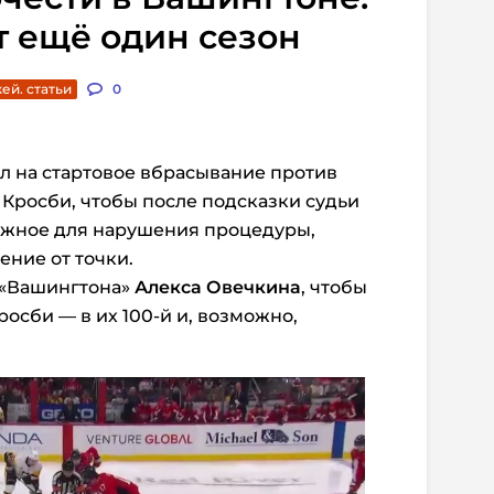
 ещё один сезон
ей. статьи
0
л на стартовое вбрасывание против
 Кросби, чтобы после подсказки судьи
можное для нарушения процедуры,
ение от точки.
 «Вашингтона»
Алекса Овечкина
, чтобы
росби — в их 100-й и, возможно,