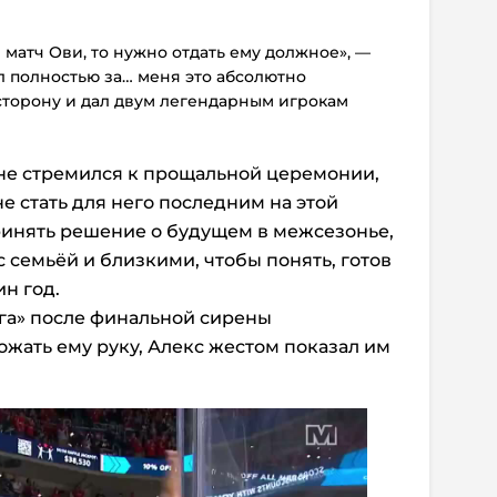
матч Ови, то нужно отдать ему должное», —
ыл полностью за… меня это абсолютно
 сторону и дал двум легендарным игрокам
 не стремился к прощальной церемонии,
не стать для него последним на этой
ринять решение о будущем в межсезонье,
с семьёй и близкими, чтобы понять, готов
ин год.
га» после финальной сирены
ожать ему руку, Алекс жестом показал им