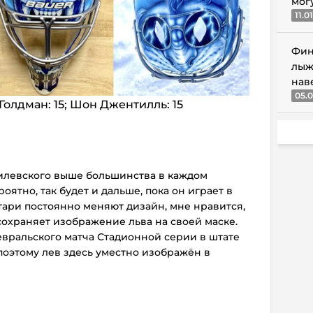
мог
11.0
Фин
лыж
нав
05.0
олдман: 15; Шон Джентилль: 15
илевского выше большинства в каждом
оятно, так будет и дальше, пока он играет в
атари постоянно меняют дизайн, мне нравится,
охраняет изображение льва на своей маске.
евральского матча Стадионной серии в штате
поэтому лев здесь уместно изображён в