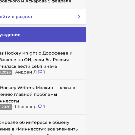
ровского и Аскарова 5 февраля
ейти в раздел
уждение
as Hockey Knight о Дорофееве и
башеве на ОИ, если бы Россия
училась вести себя иначе
Андрей Л
1
1.2026
 Hockey Writers: Малкин — ключ к
ению главной проблемы
ннесоты
Шшшшщ..
1
1.2026
онреале об интересе к обмену
кина в «Миннесоту»: все элементы