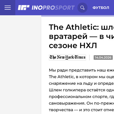
Иностранцы о спорте России:
С
ФУТБОЛ
The Athletic: 
вратарей — в ч
сезоне НХЛ
14.04.2026
Мы ради
представить наш
еже
The Athletic, в котором мы 
снаряжение на льду и опреде
Шлем голкипера остаётся од
профессиональном спорте, гд
самовыражения. Он по-прежн
творчества — и это стоит отме