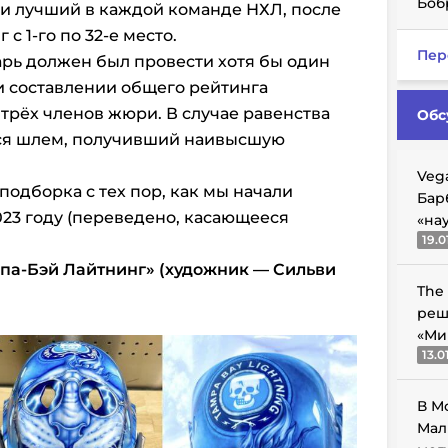
Боб
и лучший в каждой команде НХЛ, после
с 1-го по 32-е место.
Пер
тарь должен был провести хотя бы один
ри составлении общего рейтинга
трёх членов жюри. В случае равенства
Обс
ся шлем, получивший наивысшую
Veg
подборка с тех пор, как мы начали
Бар
023 году (переведено, касающееся
«на
19.0
мпа-Бэй Лайтнинг» (художник — Сильви
The
реш
«Ми
13.0
В М
Мал