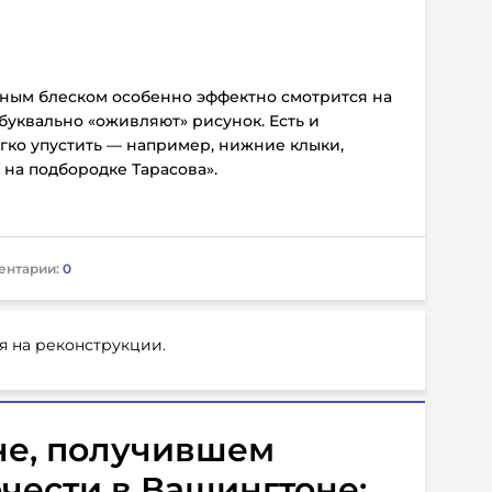
рным блеском особенно эффектно смотрится на
 буквально «оживляют» рисунок. Есть и
гко упустить — например, нижние клыки,
на подбородке Тарасова».
ентарии:
0
я на реконструкции.
не, получившем
чести в Вашингтоне: