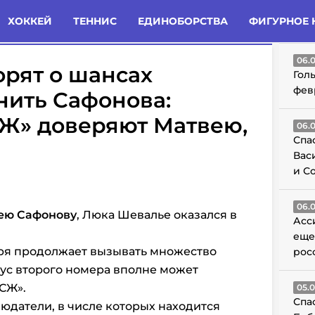
татьи
Комменты
Новости
ХОККЕЙ
ТЕННИС
ЕДИНОБОРСТВА
ФИГУРНОЕ 
ГО
06.
рят о шансах
Гол
фев
нить Сафонова:
Ж» доверяют Матвею,
06.
Спа
Вас
и С
06.
ею Сафонову
, Люка Шевалье оказался в
Асс
еще
ря продолжает вызывать множество
рос
тус второго номера вполне может
ПСЖ».
05.
Спа
юдатели, в числе которых находится