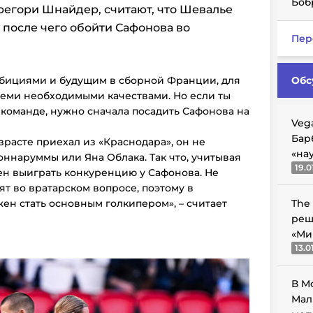
Боб
Грегори Шнайдер, считают, что Шевалье
 после чего обойти Сафонова во
Пер
мбициями и будущим в сборной Франции, для
Обс
семи необходимыми качествами. Но если ты
команде, нужно сначала посадить Сафонова на
Veg
Бар
расте приехал из «Краснодара», он не
«на
ннаруммы или Яна Облака. Так что, учитывая
19.0
ен выиграть конкуренцию у Сафонова. Не
ят во вратарском вопросе, поэтому в
ен стать основным голкипером», – считает
The
реш
«Ми
13.0
В М
Мал