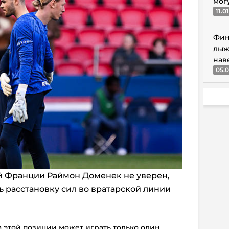
мог
11.0
Фин
лыж
нав
05.0
й Франции Раймон Доменек не уверен,
ь расстановку сил во вратарской линии
а этой позиции может играть только один