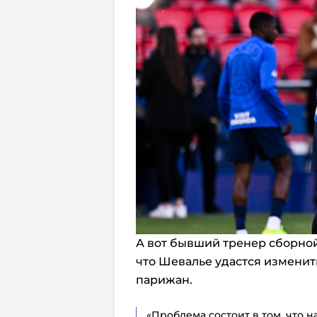
А вот бывший тренер сборно
что Шевалье удастся изменит
парижан.
«Проблема состоит в том, что н