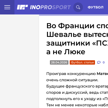
Иностранцы о спорте России:
С
ФУТБОЛ
Во Франции спо
Шевалье вытес
защитники «ПС
а не Люке
28.04.2026
Футбол. статьи
0
Проиграв конкуренцию
Матв
очень сложной ситуации.
Будущее французского врата
споров и дискуссий, ведь ста
подтолкнуть его к уходу из «
Тем не менее некоторые набл