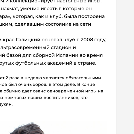
м и коллекционирует настольные игры.
шахмат, умение играть в которые он
ра», которая, как и клуб, была построена
ицким
, сделавшим состояние на сети
крае Галицкий основал клуб в 2008 году,
 ультрасовременный стадион и
ий базой для сборной Испании во время
крутых футбольных академий в стране.
ат 2 раза в неделю являются обязательными
нов был очень хорош в этом деле. В конце
ба обычно дает сеанс одновременной игры на
 из немногих наших воспитанников, кто
дукян.