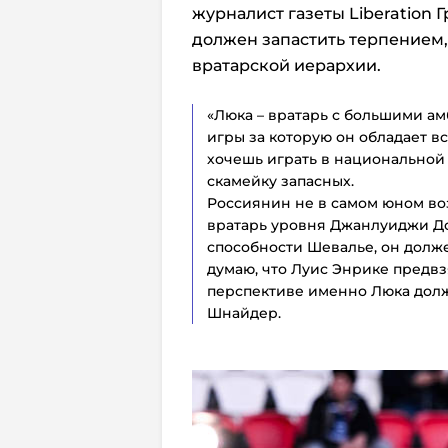
журналист газеты Liberation 
должен запастить терпением,
вратарской иерархии.
«Люка – вратарь с большими а
игры за которую он обладает в
хочешь играть в национальной 
скамейку запасных.
Россиянин не в самом юном воз
вратарь уровня Джанлуиджи До
способности Шевалье, он долж
думаю, что Луис Энрике предвз
перспективе именно Люка долж
Шнайдер.