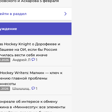
ровского и Аскарова 5 февраля
ейти в раздел
уждение
as Hockey Knight о Дорофееве и
башеве на ОИ, если бы Россия
училась вести себя иначе
Андрей Л
1
1.2026
 Hockey Writers: Малкин — ключ к
ению главной проблемы
ннесоты
Шшшшщ..
1
1.2026
онреале об интересе к обмену
кина в «Миннесоту»: все элементы