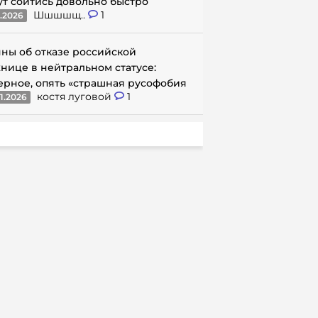
ут сойтись довольно быстро
Шшшшщ..
1
1.2026
ны об отказе российской
нице в нейтральном статусе:
ерное, опять «страшная русофобия
костя луговой
1
1.2026