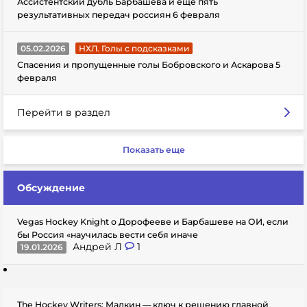
Ассистентский дубль Барбашева и еще пять
результативных передач россиян 6 февраля
05.02.2026
НХЛ. Голы с подсказками
Спасения и пропущенные голы Бобровского и Аскарова 5
февраля
Перейти в раздел
Показать еще
Обсуждение
Vegas Hockey Knight о Дорофееве и Барбашеве на ОИ, если
бы Россия «научилась вести себя иначе
Андрей Л
1
19.01.2026
The Hockey Writers: Малкин — ключ к решению главной