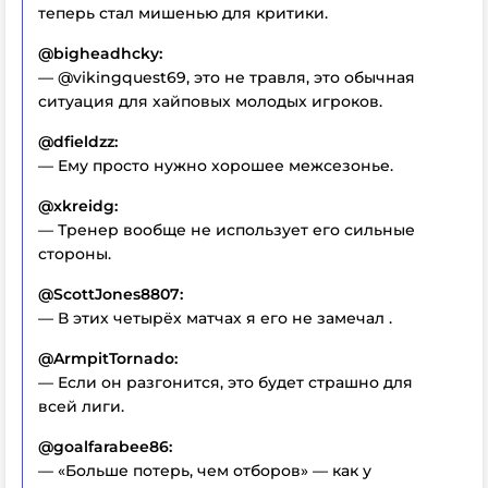
теперь стал мишенью для критики.
@bigheadhcky:
— @vikingquest69, это не травля, это обычная
ситуация для хайповых молодых игроков.
@dfieldzz:
— Ему просто нужно хорошее межсезонье.
@xkreidg:
— Тренер вообще не использует его сильные
стороны.
@ScottJones8807:
— В этих четырёх матчах я его не замечал .
@ArmpitTornado:
— Если он разгонится, это будет страшно для
всей лиги.
@goalfarabee86:
— «Больше потерь, чем отборов» — как у