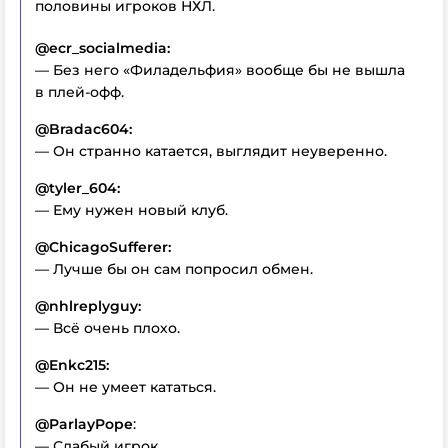
половины игроков НХЛ.
@ecr_socialmedia:
— Без него «Филадельфия» вообще бы не вышла
в плей-офф.
@Bradac604:
— Он странно катается, выглядит неуверенно.
@tyler_604:
— Ему нужен новый клуб.
@ChicagoSufferer:
— Лучше бы он сам попросил обмен.
@nhlreplyguy:
— Всё очень плохо.
@Enkc215:
— Он не умеет кататься.
@ParlayPope
:
— Слабый игрок.