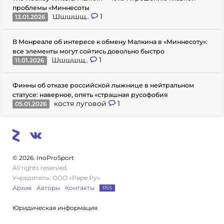
проблемы «Миннесоты
Шшшшщ..
1
13.01.2026
В Монреале об интересе к обмену Малкина в «Миннесоту»:
все элементы могут сойтись довольно быстро
Шшшшщ..
1
11.01.2026
Финны об отказе российской лыжнице в нейтральном
статусе: наверное, опять «страшная русофобия
костя луговой
1
05.01.2026
© 2026. InoProSport
All rights reserved.
Учредитель: ООО «Раре.Ру»
Архив
Авторы
Контакты
RSS
Юридическая информация