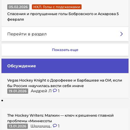
05.02.2026
НХЛ. Голы с подсказками
Спасения и пропущенные голы Бобровского и Аскарова 5
февраля
Перейти в раздел
Показать еще
Обсуждение
Vegas Hockey Knight о Дорофееве и Барбашеве на ОИ, если
бы Россия «научилась вести себя иначе
Андрей Л
1
19.01.2026
The Hockey Writers: Малкин — ключ к решению главной
проблемы «Миннесоты
Шшшшщ..
1
13.01.2026