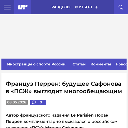
РАЗДЕЛЫ
ФУТБОЛ
Иностранцы о спорте России:
Статьи
Комменты
Новос
Француз Перрен: будущее Сафонова
в «ПСЖ» выглядит многообещающим
08.05.2026
0
Автор французского издания
Le Parisien Лоран
Перрен
комплиментарно высказался о российском
голкипере «ПСЖ»
Матвее Сафонове
.