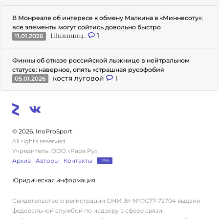
В Монреале об интересе к обмену Малкина в «Миннесоту»:
все элементы могут сойтись довольно быстро
Шшшшщ..
1
11.01.2026
Финны об отказе российской лыжнице в нейтральном
статусе: наверное, опять «страшная русофобия
костя луговой
1
05.01.2026
© 2026. InoProSport
All rights reserved.
Учредитель: ООО «Раре.Ру»
Архив
Авторы
Контакты
RSS
Юридическая информация
Свидетельство о регистрации СМИ Эл №ФС77-72704 выдано
федеральной службой по надзору в сфере связи,