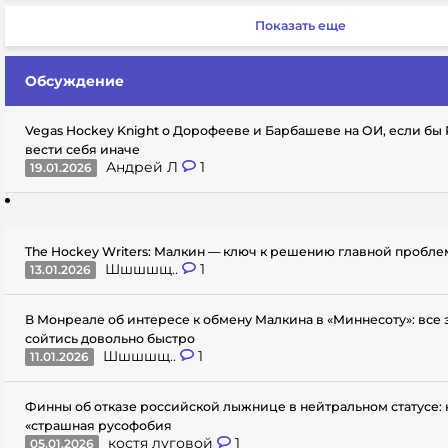
Показать еще
Обсуждение
Vegas Hockey Knight о Дорофееве и Барбашеве на ОИ, если бы
вести себя иначе
Андрей Л
1
19.01.2026
The Hockey Writers: Малкин — ключ к решению главной пробл
Шшшшщ..
1
13.01.2026
В Монреале об интересе к обмену Малкина в «Миннесоту»: все
сойтись довольно быстро
Шшшшщ..
1
11.01.2026
Финны об отказе российской лыжнице в нейтральном статусе: 
«страшная русофобия
костя луговой
1
05.01.2026