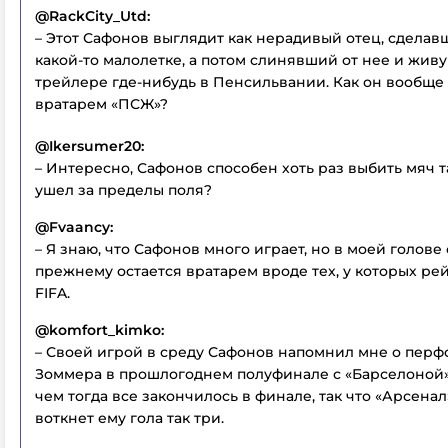
@RackCity_Utd:
– Этот Сафонов выглядит как нерадивый отец, сдела
какой-то малолетке, а потом слинявший от нее и жив
трейлере где-нибудь в Пенсильвании. Как он вообще
вратарем «ПСЖ»?
@Ikersumer20:
– Интересно, Сафонов способен хоть раз выбить мяч т
ушел за пределы поля?
@Fvaancy:
– Я знаю, что Сафонов много играет, но в моей голове 
прежнему остается вратарем вроде тех, у которых рей
FIFA.
@komfort_kimko:
– Своей игрой в среду Сафонов напомнил мне о пер
Зоммера в прошлогоднем полуфинале с «Барселоной»
чем тогда все закончилось в финале, так что «Арсена
воткнет ему гола так три.