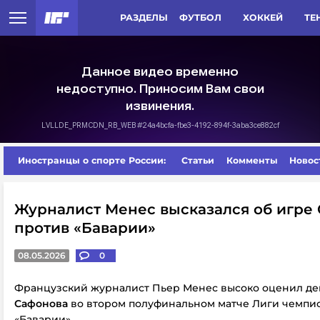
РАЗДЕЛЫ
ФУТБОЛ
ХОККЕЙ
ТЕ
Иностранцы о спорте России:
Статьи
Комменты
Новос
Журналист Менес высказался об игре
против «Баварии»
08.05.2026
0
Французский журналист Пьер Менес высоко оценил д
Сафонова
во втором полуфинальном матче Лиги чемпи
«Баварии».