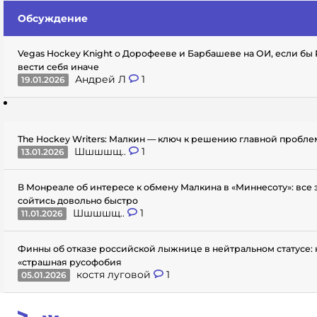
Обсуждение
Vegas Hockey Knight о Дорофееве и Барбашеве на ОИ, если бы
вести себя иначе
Андрей Л
1
19.01.2026
The Hockey Writers: Малкин — ключ к решению главной пробл
Шшшшщ..
1
13.01.2026
В Монреале об интересе к обмену Малкина в «Миннесоту»: все
сойтись довольно быстро
Шшшшщ..
1
11.01.2026
Финны об отказе российской лыжнице в нейтральном статусе: 
«страшная русофобия
костя луговой
1
05.01.2026