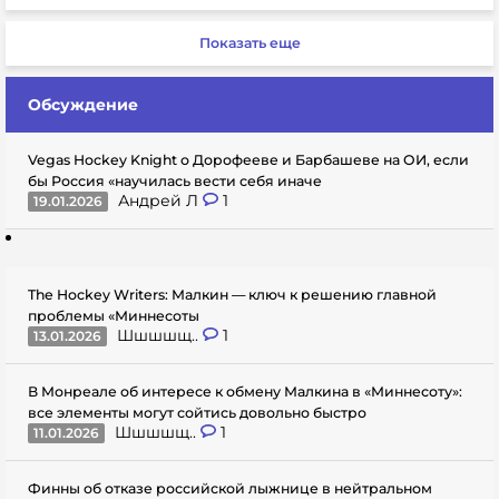
Показать еще
Обсуждение
Vegas Hockey Knight о Дорофееве и Барбашеве на ОИ, если
бы Россия «научилась вести себя иначе
Андрей Л
1
19.01.2026
The Hockey Writers: Малкин — ключ к решению главной
проблемы «Миннесоты
Шшшшщ..
1
13.01.2026
В Монреале об интересе к обмену Малкина в «Миннесоту»:
все элементы могут сойтись довольно быстро
Шшшшщ..
1
11.01.2026
Финны об отказе российской лыжнице в нейтральном