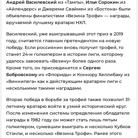
Андрей Василевский
из «Тампы»,
Илья Сорокин
из
«Айлендерс» и Джереми Сваймен из «Бостона» были
объявлены финалистами «Везина Трофи» — награды,
вручаемой лучшему вратарю НХЛ.
Василевский, уже выигрывавший этот приз в 2019
году, считается главным претендентом на новую
победу. Если россиянин вновь получит трофей, то
станет 24-м голкипером в истории лиги, которому
удалось завоевать «Везину» более одного раза.
Кроме того, он присоединится к
Сергею
Бобровскому
из «Флориды» и Коннору Хеллибаку из
«Виннипега» как к действующим вратарям лиги с
несколькими такими наградами.
Вторая победа в борьбе за трофей также позволит 31-
летнему вратарю войти в узкий исторический круг.
После изменения системы определения обладателя
награды в 1982 году он может стать лишь пятым
голкипером, сумевшим выиграть и несколько Кубков
Стэнли, и несколько «Везина Трофи». Ранее этого