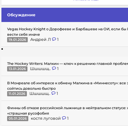
Обсуждение
Vegas Hockey Knight о Дорофееве и Барбашеве на ОИ, если бы
вести себя иначе
Андрей Л
1
19.01.2026
The Hockey Writers: Малкин — ключ к решению главной пробл
Шшшшщ..
1
13.01.2026
В Монреале об интересе к обмену Малкина в «Миннесоту»: все
сойтись довольно быстро
Шшшшщ..
1
11.01.2026
Финны об отказе российской лыжнице в нейтральном статусе: 
«страшная русофобия
костя луговой
1
05.01.2026