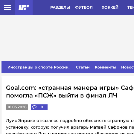
РАЗДЕЛЫ
ФУТБОЛ
ХОККЕЙ
ТЕ
Иностранцы о спорте России:
Статьи
Комменты
Новос
Goal.com: «странная манера игры» Са
помогла «ПСЖ» выйти в финал ЛЧ
10.05.2026
0
Луис Энрике отказался подробно объяснять странную т
установку, которую получил вратарь
Матвей Сафонов
пе
полуфиналом Лиги чемпионов против «Баварии», по ито