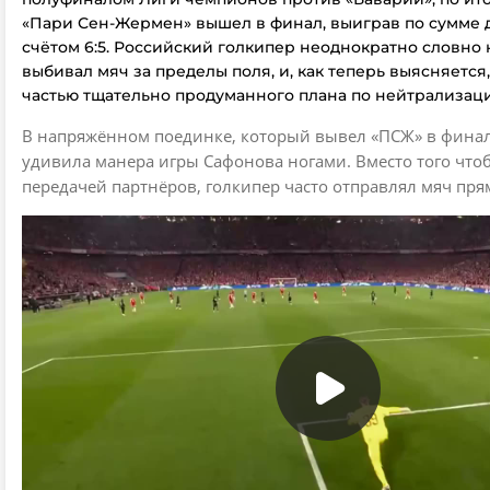
«Пари Сен-Жермен» вышел в финал, выиграв по сумме д
счётом 6:5. Российский голкипер неоднократно словно
выбивал мяч за пределы поля, и, как теперь выясняется,
частью тщательно продуманного плана по нейтрализац
В напряжённом поединке, который вывел «ПСЖ» в финал
удивила манера игры Сафонова ногами. Вместо того что
передачей партнёров, голкипер часто отправлял мяч прям