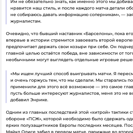
Им не обязательно знать, как именно этого мы добив
нравится наш стиль, и после каждого матча детали об
не собираюсь давать информацию соперникам», — за
журналистам.
Очевидно, что бывший наставник «Барселоны», пока е
впервые в истории стремится завоевать второй европе
предпочитает держать свои козыри при себе. Он подчер
главной целью остаётся победа, вне зависимости от тог
необычными могут выглядеть отдельные игровые реше
«Мы ищем лучший способ выигрывать матчи. Я пересм
и очень горжусь тем, что мы сделали. Мы старались п
применили для этого всё возможное — это самое глав
пусть больше интересуют журналистов, меня это не в
добавил Энрике.
Одним из главных последствий этой «хитрой» тактики 
обороне «ПСЖ», которой необходимо было сдержать од
ярких полузащитников Европы последних месяцев. Посл
Майкл Олисе забил в первом матче, парижане во второ