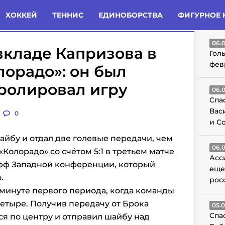
татьи
Комменты
Новости
ХОККЕЙ
ТЕННИС
ЕДИНОБОРСТВА
ФИГУРНОЕ 
ГО
06.
вкладе Капризова в
Гол
фев
лорадо»: он был
ролировал игру
06.
Спа
Вас
0
и С
йбу и отдал две голевые передачи, чем
06.
Колорадо» со счётом 5:1 в третьем матче
Асс
офф Западной конференции, который
еще
.
рос
 минуте первого периода, когда команды
четыре. Получив передачу от Брока
05.
Спа
я по центру и отправил шайбу над