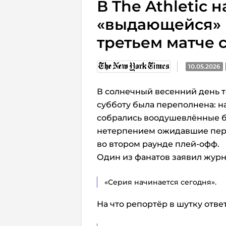
В The Athletic 
«выдающейся» 
третьем матче 
10.05.2026
В солнечный весенний день т
субботу была переполнена: 
собрались воодушевлённые б
нетерпением ожидавшие перв
во втором раунде плей-офф.
Один из фанатов заявил журна
«Серия начинается сегодня».
На что репортёр в шутку отве