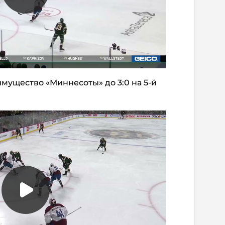
мущество «Миннесоты» до 3:0 на 5-й