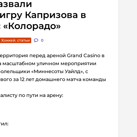
назвали
игру Капризова в
с «Колорадо»
Хоккей. статьи
0
ерритория перед ареной Grand Casino в
на масштабном уличном мероприятии
олельщики «Миннесоты Уайлд», с
ого за 12 лет домашнего матча команды
листу по пути на арену:
тил: