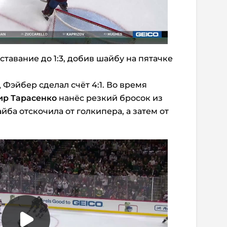
тавание до 1:3, добив шайбу на пятачке
 Фэйбер сделал счёт 4:1. Во время
р Тарасенко
нанёс резкий бросок из
йба отскочила от голкипера, а затем от