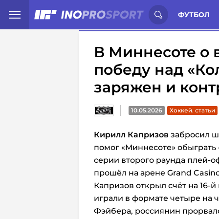
Иностранцы о спорте России:
С
ФУТБОЛ
В Миннесоте о 
победу над «Ко
заряжен и конт
10.05.2026
Хоккей. статьи
Кирилл Капризов
забросил ша
помог «Миннесоте» обыграть «
серии второго раунда плей-
прошёл на арене Grand Casino
Капризов открыл счёт на 16-й
играли в формате четыре на 
Фэйбера, россиянин прорвалс