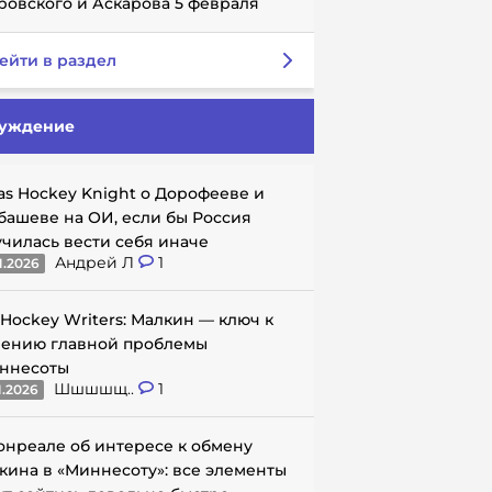
ровского и Аскарова 5 февраля
ейти в раздел
уждение
as Hockey Knight о Дорофееве и
башеве на ОИ, если бы Россия
училась вести себя иначе
Андрей Л
1
1.2026
 Hockey Writers: Малкин — ключ к
ению главной проблемы
ннесоты
Шшшшщ..
1
1.2026
онреале об интересе к обмену
кина в «Миннесоту»: все элементы