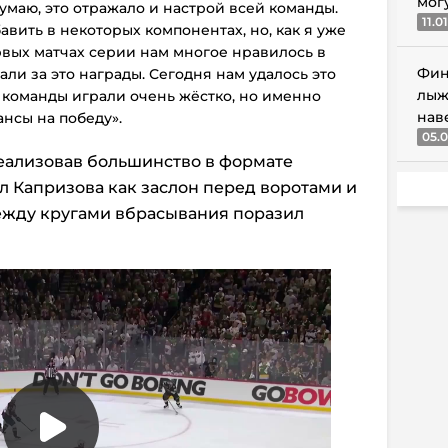
мог
Думаю, это отражало и настрой всей команды.
11.0
вить в некоторых компонентах, но, как я уже
рвых матчах серии нам многое нравилось в
Фин
али за это награды. Сегодня нам удалось это
лыж
 команды играли очень жёстко, но именно
нав
ансы на победу».
05.0
 реализовав большинство в формате
ал Капризова как заслон перед воротами и
жду кругами вбрасывания поразил