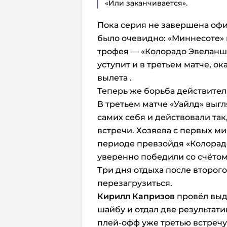
«Или заканчивается».
Пока серия не завершена офи
было очевидно: «Миннесоте» 
трофея — «Колорадо Эвеланш»
уступит и в третьем матче, ок
вылета .
Теперь же борьба действител
В третьем матче «Уайлд» выг
самих себя и действовали так
встречи. Хозяева с первых ми
периоде превзойдя «Колорадо
уверенно победили со счётом 5
Три дня отдыха после второг
перезагрузиться.
Кирилл Капризов
провёл выд
шайбу и отдал две результа
плей-офф уже третью встречу