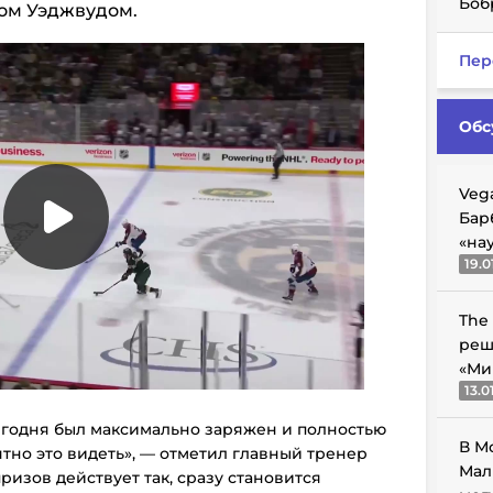
Боб
том Уэджвудом.
Пер
Обс
Veg
Бар
«на
19.0
The
реш
«Ми
13.0
сегодня был максимально заряжен и полностью
В М
тно это видеть», — отметил главный тренер
Мал
ризов действует так, сразу становится