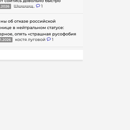
ут сойтись довольно быстро
Шшшшщ..
1
1.2026
ны об отказе российской
нице в нейтральном статусе:
ерное, опять «страшная русофобия
костя луговой
1
1.2026