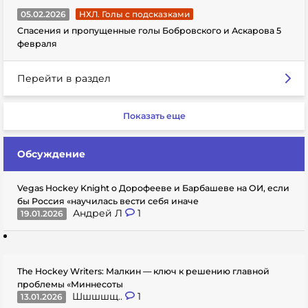
05.02.2026
НХЛ. Голы с подсказками
Спасения и пропущенные голы Бобровского и Аскарова 5
февраля
Перейти в раздел
Показать еще
Обсуждение
Vegas Hockey Knight о Дорофееве и Барбашеве на ОИ, если
бы Россия «научилась вести себя иначе
Андрей Л
1
19.01.2026
The Hockey Writers: Малкин — ключ к решению главной
проблемы «Миннесоты
Шшшшщ..
1
13.01.2026