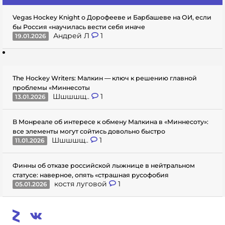
Vegas Hockey Knight о Дорофееве и Барбашеве на ОИ, если
бы Россия «научилась вести себя иначе
Андрей Л
1
19.01.2026
The Hockey Writers: Малкин — ключ к решению главной
проблемы «Миннесоты
Шшшшщ..
1
13.01.2026
В Монреале об интересе к обмену Малкина в «Миннесоту»:
все элементы могут сойтись довольно быстро
Шшшшщ..
1
11.01.2026
Финны об отказе российской лыжнице в нейтральном
статусе: наверное, опять «страшная русофобия
костя луговой
1
05.01.2026