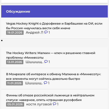
Обсуждение
Vegas Hockey Knight о Дорофееве и Барбашеве на ОИ, если
бы Россия «научилась вести себя иначе
Андрей Л
1
19.01.2026
The Hockey Writers: Малкин — ключ к решению главной
проблемы «Миннесоты
Шшшшщ..
1
13.01.2026
В Монреале об интересе к обмену Малкина в «Миннесоту»:
все элементы могут сойтись довольно быстро
Шшшшщ..
1
11.01.2026
Финны об отказе российской лыжнице в нейтральном
статусе: наверное, опять «страшная русофобия
костя луговой
1
05.01.2026