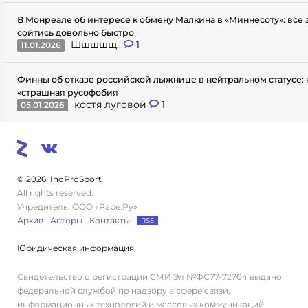
В Монреале об интересе к обмену Малкина в «Миннесоту»: все
сойтись довольно быстро
Шшшшщ..
1
11.01.2026
Финны об отказе российской лыжнице в нейтральном статусе: 
«страшная русофобия
костя луговой
1
05.01.2026
© 2026. InoProSport
All rights reserved.
Учредитель: ООО «Раре.Ру»
Архив
Авторы
Контакты
RSS
Юридическая информация
Свидетельство о регистрации СМИ Эл №ФС77-72704 выдано
федеральной службой по надзору в сфере связи,
информационных технологий и массовых коммуникаций