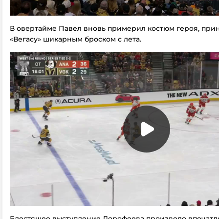
В овертайме Павел вновь примерил костюм героя, при
«Вегасу» шикарным броском с лета.
Блестящее выступление Дорофеева произвело впечатл