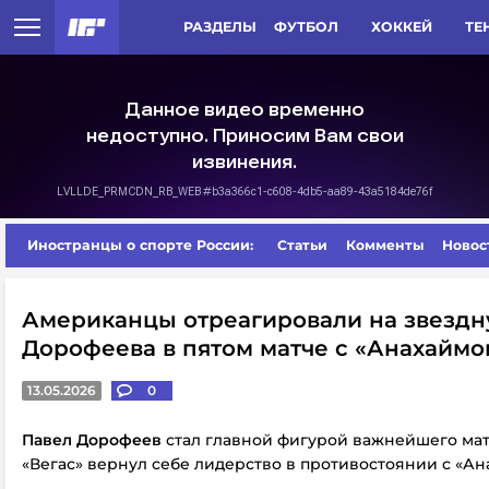
РАЗДЕЛЫ
ФУТБОЛ
ХОККЕЙ
ТЕ
Иностранцы о спорте России:
Статьи
Комменты
Новос
Американцы отреагировали на звездн
Дорофеева в пятом матче с «Анахаймо
13.05.2026
0
Павел Дорофеев
стал главной фигурой важнейшего мат
«Вегас» вернул себе лидерство в противостоянии с «Ан