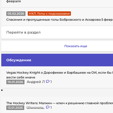
февраля
05.02.2026
НХЛ. Голы с подсказками
Спасения и пропущенные голы Бобровского и Аскарова 5 февр
Перейти в раздел
Показать еще
Обсуждение
Vegas Hockey Knight о Дорофееве и Барбашеве на ОИ, если бы
вести себя иначе
Андрей Л
1
19.01.2026
The Hockey Writers: Малкин — ключ к решению главной пробл
Шшшшщ..
1
13.01.2026