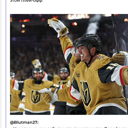
этом плей-офф.
@Blutman27: