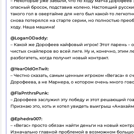
– Некоторые уже забыли, что по ходу матча Дорофеев
опасный бросок, подставив колено. Настоящий русски
такого гол в овертайме для него был какой-то легкотн
снова потерялся на старте серии, но полностью прео
ходу. Наша машина!
@LoganODaddy:
– Какой же Дорофеев кайфовый игрок! Этот парень – 
чистых снайперов во всей лиге. Ну и, конечно, этим 
разбогатеть, когда получит новый контракт.
@YearOldOnTwit:
– Честно сказать, самым ценным игроком «Вегаса» я 
Дорофеева, а не Марнера, о котором очень много гово
@FlaPnthrsPunk:
– Дорофеев заслужил эту победу и этот решающий гоа
Признаю это, хоть и хотел увидеть выигрыш «Анахайм
@Ephedra007:
– «Вегас» просто обязан найти деньги на новый контр
Изначально главной проблемой в возможном больш