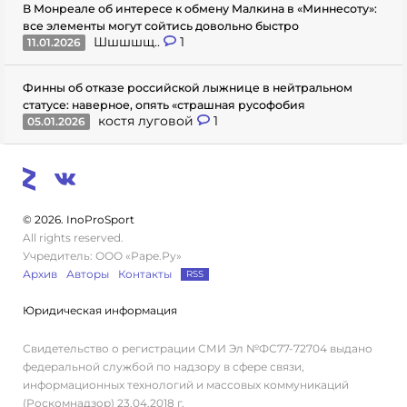
В Монреале об интересе к обмену Малкина в «Миннесоту»:
все элементы могут сойтись довольно быстро
Шшшшщ..
1
11.01.2026
Финны об отказе российской лыжнице в нейтральном
статусе: наверное, опять «страшная русофобия
костя луговой
1
05.01.2026
© 2026. InoProSport
All rights reserved.
Учредитель: ООО «Раре.Ру»
Архив
Авторы
Контакты
RSS
Юридическая информация
Свидетельство о регистрации СМИ Эл №ФС77-72704 выдано
федеральной службой по надзору в сфере связи,
информационных технологий и массовых коммуникаций
(Роскомнадзор) 23.04.2018 г.