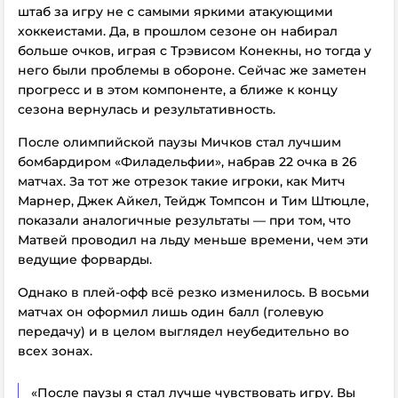
штаб за игру не с самыми яркими атакующими
хоккеистами. Да, в прошлом сезоне он набирал
больше очков, играя с Трэвисом Конекны, но тогда у
него были проблемы в обороне. Сейчас же заметен
прогресс и в этом компоненте, а ближе к концу
сезона вернулась и результативность.
После олимпийской паузы Мичков стал лучшим
бомбардиром «Филадельфии», набрав 22 очка в 26
матчах. За тот же отрезок такие игроки, как Митч
Марнер, Джек Айкел, Тейдж Томпсон и Тим Штюцле,
показали аналогичные результаты — при том, что
Матвей проводил на льду меньше времени, чем эти
ведущие форварды.
Однако в плей-офф всё резко изменилось. В восьми
матчах он оформил лишь один балл (голевую
передачу) и в целом выглядел неубедительно во
всех зонах.
«После паузы я стал лучше чувствовать игру. Вы