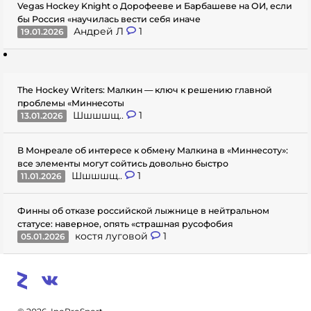
Vegas Hockey Knight о Дорофееве и Барбашеве на ОИ, если
бы Россия «научилась вести себя иначе
Андрей Л
1
19.01.2026
The Hockey Writers: Малкин — ключ к решению главной
проблемы «Миннесоты
Шшшшщ..
1
13.01.2026
В Монреале об интересе к обмену Малкина в «Миннесоту»:
все элементы могут сойтись довольно быстро
Шшшшщ..
1
11.01.2026
Финны об отказе российской лыжнице в нейтральном
статусе: наверное, опять «страшная русофобия
костя луговой
1
05.01.2026