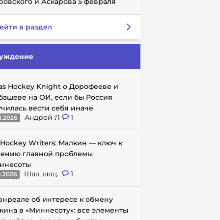
ровского и Аскарова 5 февраля
ейти в раздел
уждение
as Hockey Knight о Дорофееве и
башеве на ОИ, если бы Россия
училась вести себя иначе
Андрей Л
1
1.2026
 Hockey Writers: Малкин — ключ к
ению главной проблемы
ннесоты
Шшшшщ..
1
1.2026
онреале об интересе к обмену
кина в «Миннесоту»: все элементы