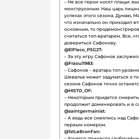
– Не все герои носят плащи: в
монструозным. Наш царь лишни
успехах этого сезона. Думаю, М
что изначально он приходил вто
основным, то продемонстрировал
считаться топ-вратарем. Все, ч
довериться Сафонову.
@ElFlaco_PSG27:
– За эту игру Сафонов заслужил 1
@Fraoui1983:
– Сафонов – вратарь топ-уровн
Шевалье может задуматься о то
сезоне Сафонов точно останет
@HISTO_OF:
– Некоторым придется смиритьс
продолжит доминировать и в с
@saintgermainist:
– А ведь все смеялись над Сафо
первым номером.
@1stLeBronFan:
– Хочется принести глубочайш