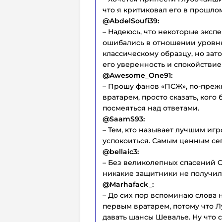
что я критиковал его в прошлом 
@AbdelSoufi39:
– Надеюсь, что некоторые экспе
ошибались в отношении уровня 
классическому образцу, но зат
его уверенность и спокойстви
@Awesome_One91:
– Прошу фанов «ПСЖ», по-пре
вратарем, просто сказать, кого
посмеяться над ответами.
@SaamS93:
– Тем, кто называет лучшим иг
успокоиться. Самым ценным се
@bellaic3:
– Без великолепных спасений С
никакие защитники не получил
@Marhafack_:
– До сих пор вспоминаю слова 
первым вратарем, потому что Л
давать шансы Шевалье. Ну что 