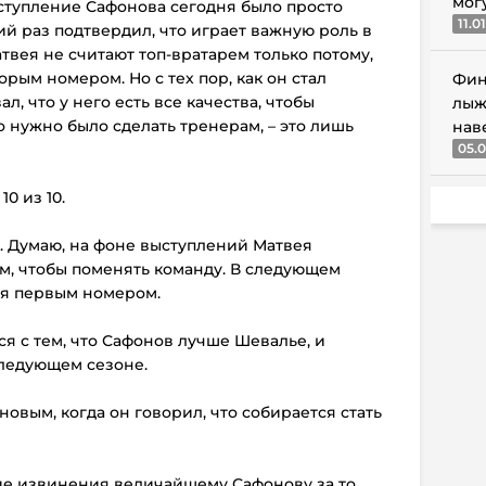
мог
ыступление Сафонова сегодня было просто
11.0
й раз подтвердил, что играет важную роль в
атвея не считают топ-вратарем только потому,
рым номером. Но с тех пор, как он стал
Фин
, что у него есть все качества, чтобы
лыж
то нужно было сделать тренерам, – это лишь
нав
05.0
0 из 10.
я. Думаю, на фоне выступлений Матвея
м, чтобы поменять команду. В следующем
ся первым номером.
я с тем, что Сафонов лучше Шевалье, и
ледующем сезоне.
новым, когда он говорил, что собирается стать
ие извинения величайшему Сафонову за то,