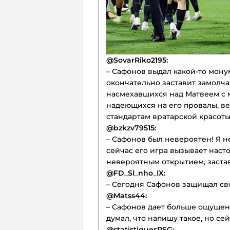
@SovarRiko2195:
– Сафонов выдал какой-то мону
окончательно заставит замолча
насмехавшихся над Матвеем с м
надеющихся на его провалы, вед
стандартам вратарской красоты.
@bzkzv79515:
– Сафонов был невероятен! Я не
сейчас его игра вызывает насто
невероятным открытием, застав
@FD_SI_nho_IX:
– Сегодня Сафонов защищал сво
@Matss44:
– Сафонов дает больше ощущен
думал, что напишу такое, но сей
@statistiquesPSG: