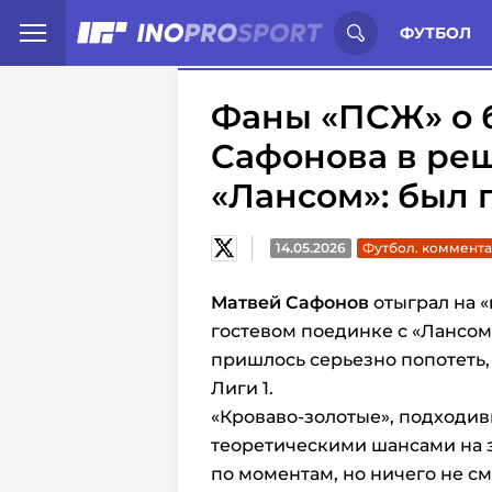
Иностранцы о спорте России:
С
ФУТБОЛ
Фаны «ПСЖ» о 
Сафонова в ре
«Лансом»: был 
14.05.2026
Футбол. коммент
Матвей Сафонов
отыграл на 
гостевом поединке с «Лансом
пришлось серьезно попотеть, 
Лиги 1.
«Кроваво-золотые», подходив
теоретическими шансами на 
по моментам, но ничего не с