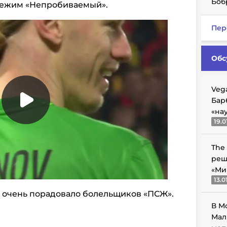
Боб
режим «Непробиваемый».
Пер
Обс
Veg
Бар
«на
19.0
The
реш
«Ми
13.0
 очень порадовало болельщиков «ПСЖ».
В М
Мал