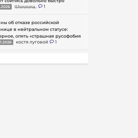
ут сойтись довольно быстро
Шшшшщ..
1
1.2026
ны об отказе российской
нице в нейтральном статусе:
ерное, опять «страшная русофобия
костя луговой
1
1.2026