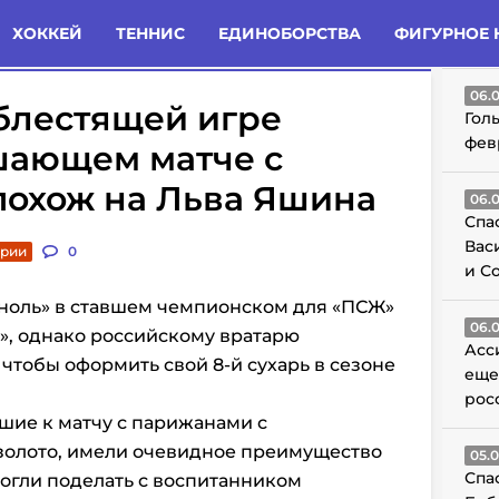
татьи
Комменты
Новости
ХОККЕЙ
ТЕННИС
ЕДИНОБОРСТВА
ФИГУРНОЕ 
ГО
06.
блестящей игре
Гол
фев
шающем матче с
похож на Льва Яшина
06.
Спа
Вас
арии
0
и С
«ноль» в ставшем чемпионском для «ПСЖ»
06.
», однако российскому вратарю
Асс
чтобы оформить свой 8-й сухарь в сезоне
еще
рос
шие к матчу с парижанами с
золото, имели очевидное преимущество
05.
Спа
могли поделать с воспитанником