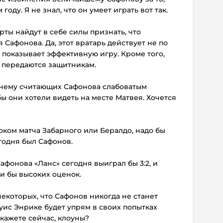
году. Я не знал, что он умеет играть вот так.
рты найдут в себе силы признать, что
Сафонова. Да, этот вратарь действует не по
о показывает эффективную игру. Кроме того,
е передаются защитникам.
жнему считающих Сафонова слабоватым
 бы они хотели видеть на месте Матвея. Хочется
роком матча Забарного или Бералдо, надо бы
годня был Сафонов.
афонова «Ланс» сегодня выиграл бы 3:2, и
и бы высоких оценок.
некоторых, что Сафонов никогда не станет
уис Энрике будет упрям в своих попытках
скажете сейчас, клоуны?