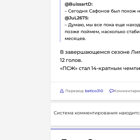
@BuissartD:
– Сегодня Сафонов был похож н
@JuL2675:
– Думаю, мы все пока еще наход
позже поймем, насколько стаби
месяцев.
В завершающемся сезоне Лиги
12 голов.
«ПСЖ» стал 14-кратным чемп
Перевод:
betico310
Комментари
Система комментирования находитс