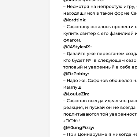
– Несмотря на непростую игру, 
находящимся в такой форме Са
@lordtink:
– Сафонову осталось провести 
купить свитер с его фамилией 
флагом.
@JAStylesP1:
– Давайте уже перестанем созд
кто будет №1 в следующем сезо
топовый и уверенный в себе вр
@TizPobby:
– Надо же, Сафонов обошелся н
Кампуш!
@LouLeZin:
– Сафонов всегда идеально рас
реакция, и пускай он не всегда
подпитываются той уверенность
«ПСЖ»!
@Y0ungFizzy:
– При Доннарумме я никогда не