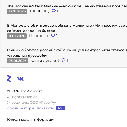
The Hockey Writers: Малкин — ключ к решению главной пробл
Шшшшщ..
1
13.01.2026
В Монреале об интересе к обмену Малкина в «Миннесоту»: все
сойтись довольно быстро
Шшшшщ..
1
11.01.2026
Финны об отказе российской лыжнице в нейтральном статусе: 
«страшная русофобия
костя луговой
1
05.01.2026
© 2026. InoProSport
All rights reserved.
Учредитель: ООО «Раре.Ру»
Архив
Авторы
Контакты
RSS
Юридическая информация