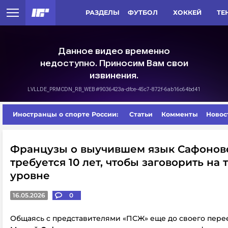
РАЗДЕЛЫ
ФУТБОЛ
ХОККЕЙ
ТЕ
Иностранцы о спорте России:
Статьи
Комменты
Новос
Французы о выучившем язык Сафонове
требуется 10 лет, чтобы заговорить на 
уровне
16.05.2026
0
Общаясь с представителями «ПСЖ» еще до своего пере