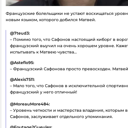
Французские болельщики не устают восхищаться уров
новым языком, которого добился Матвей.
@7teud3:
– Помимо того, что Сафонов настоящий киборг в ворот
французский выучил на очень хорошем уровне. Кажет
испытывать к Матвею чувства…
@Asteflo95:
– Французский Сафонова просто превосходен. Матвей
@Alexis7511:
– Мало того, что Сафонов в исключительной спортивно
французский у него отличный!
@MoreauMore484:
– Уровень четкости и мастерства владения, которым 
Сафонов, заслуживает отдельного упоминания.
@Foutage2Gueules: