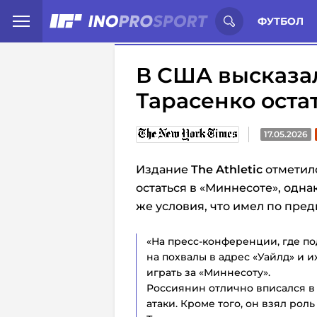
Иностранцы о спорте России:
С
ФУТБОЛ
В США высказа
Тарасенко оста
17.05.2026
Издание
The Athletic
отметил
остаться в «Миннесоте», одна
же условия, что имел по пре
«На пресс-конференции, где по
на похвалы в адрес «Уайлд» и 
играть за «Миннесоту».
Россиянин отлично вписался в 
атаки. Кроме того, он взял ро