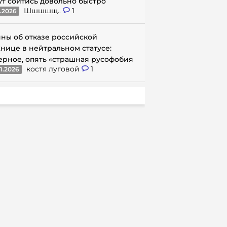
ут сойтись довольно быстро
Шшшшщ..
1
1.2026
ны об отказе российской
нице в нейтральном статусе:
ерное, опять «страшная русофобия
костя луговой
1
1.2026