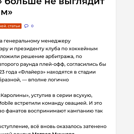
 больше не выглядит
ым»
кей. статьи
0
на генеральному менеджеру
ру и президенту клуба по хоккейным
ложили решение арбитража, по
второго раунда плей-офф, согласились бы
023 года «Флайерз» находятся в стадии
бразной, — вполне логично
«Каролины», уступив в серии всухую,
Mobile встретили команду овацией. И это
тво фанатов воспринимают кампанию так
ступление, всё вновь оказалось затенено