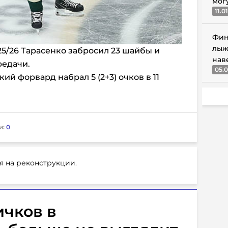
мог
11.0
Фин
лыж
5/26 Тарасенко забросил 23 шайбы и
нав
редачи.
05.0
й форвард набрал 5 (2+3) очков в 11
и:
0
я на реконструкции.
ичков в