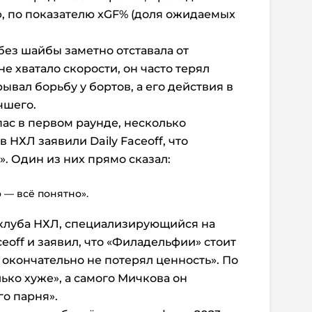
, по показателю xGF% (доля ожидаемых
без шайбы заметно отставала от
е хватало скорости, он часто терял
вал борьбу у бортов, а его действия в
чшего.
пас в первом раунде, несколько
 НХЛ заявили Daily Faceoff, что
. Один из них прямо сказал:
 — всё понятно».
 клуба НХЛ, специализирующийся на
aceoff и заявил, что «Филадельфии» стоит
н окончательно не потерял ценность». По
лько хуже», а самого Мичкова он
го парня».