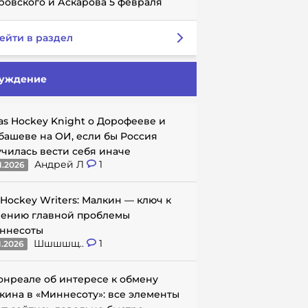
ровского и Аскарова 5 февраля
ейти в раздел
уждение
as Hockey Knight о Дорофееве и
башеве на ОИ, если бы Россия
училась вести себя иначе
Андрей Л
1
1.2026
 Hockey Writers: Малкин — ключ к
ению главной проблемы
ннесоты
Шшшшщ..
1
1.2026
онреале об интересе к обмену
кина в «Миннесоту»: все элементы