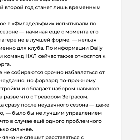
й второй год станет лишь временным
рое в «Филадельфии» испытывали по
сезоне — начиная ещё с момента его
агере не в лучшей форме, — нельзя
менно для клуба. По информации Daily
и команд НХЛ сейчас также относятся к
рга.
е не собираются срочно избавляться от
 неудачно, но форвард по-прежнему
стройки и обладает набором навыков,
 разве что с Тревором Зеграсом.
ка сразу после неудачного сезона — даже
ко, — было бы не лучшим управлением
 что в случае ещё одного проблемного
лько сильнее.
 явно не спешит расставаться с