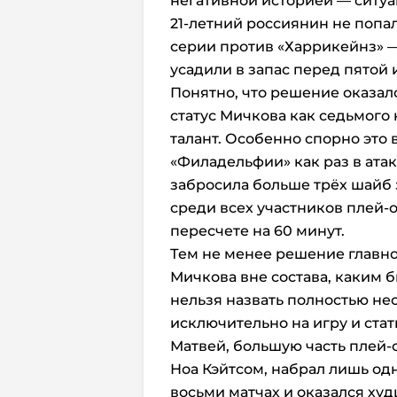
негативной историей — ситу
21-летний россиянин не попал
серии против «Харрикейнз» — 
усадили в запас перед пятой 
Понятно, что решение оказал
статус Мичкова как седьмого
талант. Особенно спорно это
«Филадельфии» как раз в атак
забросила больше трёх шайб 
среди всех участников плей-
пересчете на 60 минут.
Тем не менее решение главно
Мичкова вне состава, каким 
нельзя назвать полностью не
исключительно на игру и стат
Матвей, большую часть плей
Ноа Кэйтсом, набрал лишь од
восьми матчах и оказался ху