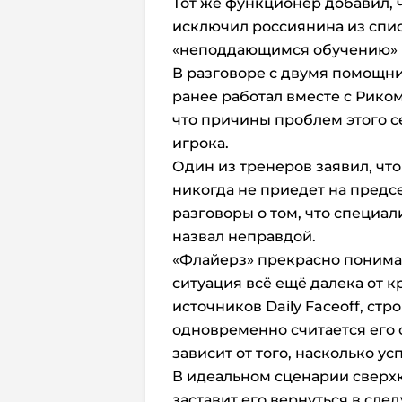
Тот же функционер добавил, 
исключил россиянина из спис
«неподдающимся обучению» и
В разговоре с двумя помощни
ранее работал вместе с Рико
что причины проблем этого с
игрока.
Один из тренеров заявил, чт
никогда не приедет на предс
разговоры о том, что специал
назвал неправдой.
«Флайерз» прекрасно понимал
ситуация всё ещё далека от к
источников Daily Faceoff, ст
одновременно считается его 
зависит от того, насколько у
В идеальном сценарии сверх
заставит его вернуться в сл