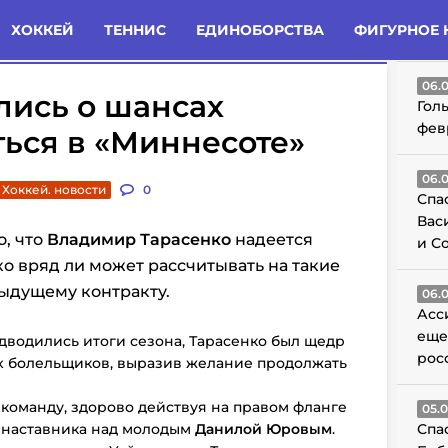
татьи
Комменты
Новости
ХОККЕЙ
ТЕННИС
ЕДИНОБОРСТВА
ФИГУРНОЕ 
ГО
06.
лись о шансах
Гол
фев
ться в «Миннесоте»
06.
Хоккей. новости
0
Спа
Вас
о, что
Владимир Тарасенко
надеется
и С
ко вряд ли может рассчитывать на такие
дыдущему контракту.
06.
Асс
еще
дводились итоги сезона, Тарасенко был щедр
рос
их болельщиков, выразив желание продолжать
команду, здорово действуя на правом фланге
05.
ль наставника над молодым
Данилой Юровым
.
Спа