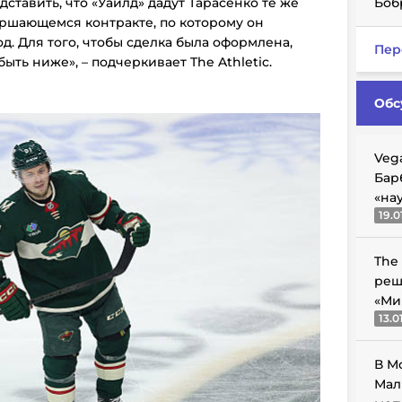
дставить, что «Уайлд» дадут Тарасенко те же
Боб
вершающемся контракте, по которому он
од. Для того, чтобы сделка была оформлена,
Пер
ть ниже», – подчеркивает The Athletic.
Обс
Veg
Бар
«на
19.0
The
реш
«Ми
13.0
В М
Мал