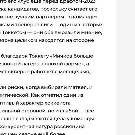
что его клуб ещё перед драфтом-2023
ка кандидатов, поскольку считает его
 «не лучшим партнёром по команде».
ками тренеров лиги — один из которых
м Токкетом — они оба выразили мнение,
езона целиком находятся на стороне
о благодаря Токкету «Мичков больше
езонный лагерь в плохой форме», а
ист скверно работает с молодёжью,
и риски, когда выбирали Матвея, и
ритической. Как отметил один из
роптивый характер хоккеиста
сильной стороной, но и слабой — всё
спешно складываются дела у команды.
конкурентная натура россиянина
едующем сезоне ещё более