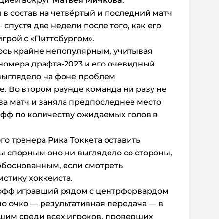
ацией вокруг
Матвея Мичкова
.
 в состав на четвёртый и последний матч
спустя две недели после того, как его
игрой с «Питтсбургом».
ось крайне непопулярным, учитывая
 номера драфта-2023 и его очевидный
 выглядело на фоне проблем
е. Во втором раунде команда ни разу не
за матч и заняла предпоследнее место
офф по количеству ожидаемых голов в
го тренера Рика Токкета оставить
бы спорным оно ни выглядело со стороны,
обоснованным, если смотреть
истику хоккеиста.
-офф игравший рядом с центрфорвардом
но очко — результативная передача — в
дшим среди всех игроков, проведших