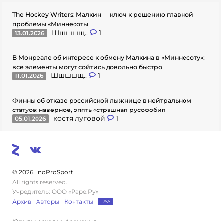
The Hockey Writers: Малкин — ключ к решению главной
проблемы «Миннесоты
Шшшшщ..
1
13.01.2026
В Монреале об интересе к обмену Малкина в «Миннесоту»:
все элементы могут сойтись довольно быстро
Шшшшщ..
1
11.01.2026
Финны об отказе российской лыжнице в нейтральном
статусе: наверное, опять «страшная русофобия
костя луговой
1
05.01.2026
© 2026. InoProSport
All rights reserved.
Учредитель: ООО «Раре.Ру»
Архив
Авторы
Контакты
RSS