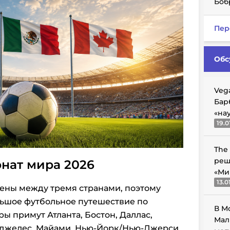
Боб
Пер
Обс
Veg
Бар
«на
19.0
The
реш
нат мира 2026
«Ми
13.0
ены между тремя странами, поэтому
льшое футбольное путешествие по
В М
ы примут Атланта, Бостон, Даллас,
Мал
Анджелес, Майами, Нью-Йорк/Нью-Джерси,