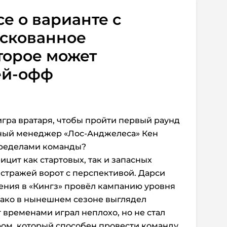
е о варианте с
искованное
торое может
ей-офф
игра вратаря, чтобы пройти первый раунд
ьный менеджер «Лос-Анджелеса» Кен
пределами команды?
цит как стартовых, так и запасных
 стражей ворот с перспективой. Дарси
ения в «Кингз» провёл кампанию уровня
нако в нынешнем сезоне выглядел
 временами играл неплохо, но не стал
м, который способен провести команду