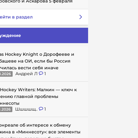
ровского и Аскарова 5 февраля
ейти в раздел
уждение
as Hockey Knight о Дорофееве и
башеве на ОИ, если бы Россия
училась вести себя иначе
Андрей Л
1
1.2026
 Hockey Writers: Малкин — ключ к
ению главной проблемы
ннесоты
Шшшшщ..
1
1.2026
онреале об интересе к обмену
кина в «Миннесоту»: все элементы