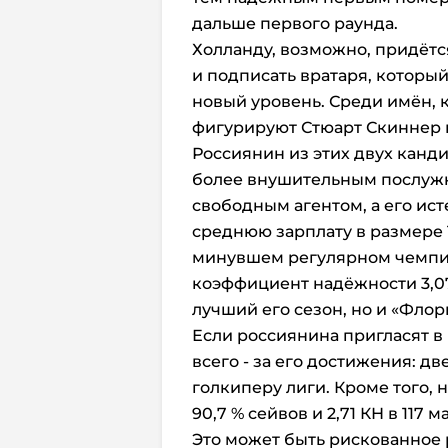
дальше первого раунда.
Холланду, возможно, придётс
и подписать вратаря, которы
новый уровень. Среди имён, к
фигурируют Стюарт Скиннер
Россиянин из этих двух канди
более внушительным послужн
свободным агентом, а его ис
среднюю зарплату в размере 
минувшем регулярном чемпио
коэффициент надёжности 3,07
лучший его сезон, но и «Фло
Если россиянина пригласят в 
всего - за его достижения: д
голкиперу лиги. Кроме того, 
90,7 % сейвов и 2,71 КН в 117 
Это может быть рискованное 