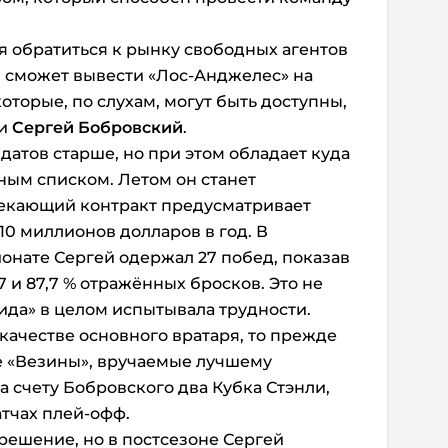
я обратиться к рынку свободных агентов
й сможет вывести «Лос-Анджелес» на
оторые, по слухам, могут быть доступны,
 и
Сергей Бобровский
.
датов старше, но при этом обладает куда
ым списком. Летом он станет
текающий контракт предусматривает
10 миллионов долларов в год. В
нате Сергей одержал 27 побед, показав
 и 87,7 % отражённых бросков. Это не
рида» в целом испытывала трудности.
качестве основного вратаря, то прежде
ве «Везины», вручаемые лучшему
на счету Бобровского два Кубка Стэнли,
матчах плей-офф.
решение, но в постсезоне Сергей