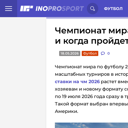
Иностранцы о спорте России:
С
ФУТБОЛ
Чемпионат мира
и когда пройде
18.05.2026
Футбол
0
Чемпионат мира по футболу 2
масштабных турниров в истори
ставки на чм 2026
растет вме
хозяевам и новому формату с
по 19 июля 2026 года сразу в 
Такой формат выбран впервые
Америки.