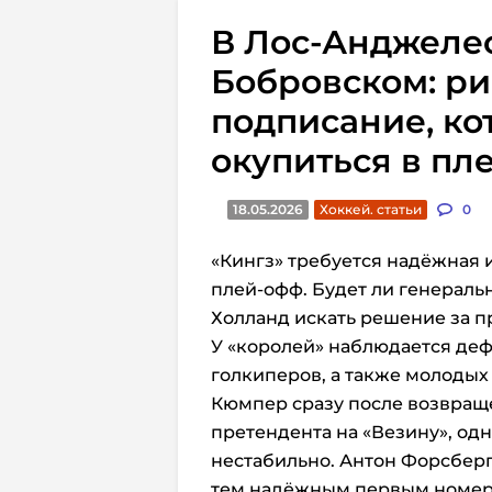
В Лос-Анджелес
Бобровском: р
подписание, ко
окупиться в пл
18.05.2026
Хоккей. статьи
0
«Кингз» требуется надёжная 
плей-офф.
Будет ли генерал
Холланд искать решение за 
У «королей» наблюдается дефи
голкиперов, а также молодых
Кюмпер сразу после возвращ
претендента на «Везину», од
нестабильно. Антон Форсберг
тем надёжным первым номеро