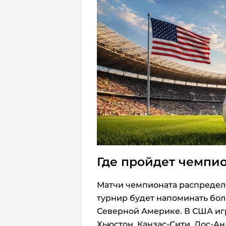
Где пройдет чемпио
Матчи чемпионата распредел
турнир будет напоминать бо
Северной Америке. В США игр
Хьюстон, Канзас-Сити, Лос-