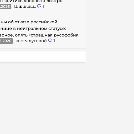
ут сойтись довольно быстро
Шшшшщ..
1
1.2026
ны об отказе российской
нице в нейтральном статусе:
ерное, опять «страшная русофобия
костя луговой
1
1.2026