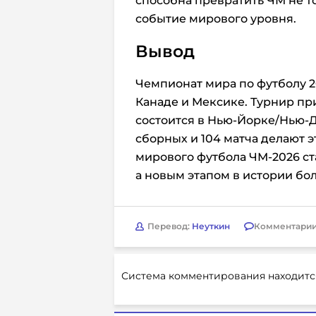
способна превратить ЧМ не то
событие мирового уровня.
Вывод
Чемпионат мира по футболу 20
Канаде и Мексике. Турнир при
состоится в Нью-Йорке/Нью-
сборных и 104 матча делают 
мирового футбола ЧМ-2026 ст
а новым этапом в истории б
Перевод:
Неуткин
Комментарии
Система комментирования находитс