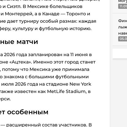
мог
 и Сиэтл. В Мексике болельщиков
11.0
 и Монтеррей, а в Канаде — Торонто и
Фин
ие дает турниру особый размах: каждая
лыж
феру, культуру и футбольную историю.
нав
05.0
вные матчи
 2026 года запланирован на 11 июня в
не «Ацтека». Именно этот город станет
, потому что Мексика уже принимала
о знакома с большими футбольными
 июля 2026 года на стадионе New York
также известен как MetLife Stadium, в
рси.
ет особенным
 — расширенный состав участников. В