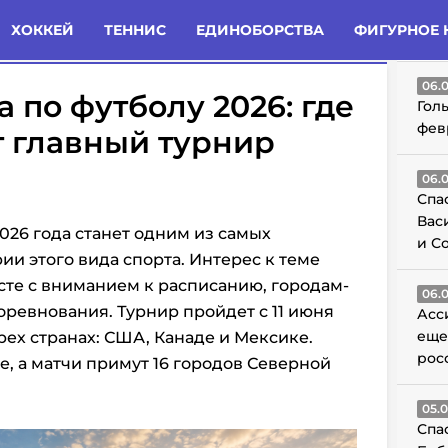
татьи
Комменты
Новости
ХОККЕЙ
ТЕННИС
ЕДИНОБОРСТВА
ФИГУРНОЕ 
ГО
06.
 по футболу 2026: где
Гол
фев
т главный турнир
06.
Спа
Вас
026 года станет одним из самых
и С
и этого вида спорта. Интерес к теме
сте с вниманием к расписанию, городам-
06.
оревнования. Турнир пройдет с 11 июня
Асс
еще
трех странах: США, Канаде и Мексике.
рос
, а матчи примут 16 городов Северной
05.
Спа