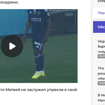
Боб
соседями.
Пер
Обс
Veg
Бар
«на
19.0
The
реш
«Ми
13.0
то Матвей не заслужил упреков в свой
В М
Мал