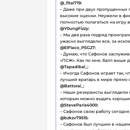
@_fital719:
– Даже при двух пропущенных 
высокие оценки. Неужели в фи
полностью полагаться на игру 
@Y0ungFizzy:
– Мы два раза подряд проиграл
ужасно выглядели все, за иск
@ElFlaco_PSG27:
– Думаю, что Сафонов заслужив
«ПСЖ». Как по мне, балл выше д
@Tapadibal_:
– Иногда Сафонов играет так, ч
лучший вратарь в мире прямо 
@Battorai_:
– Наши резервисты выглядели о
которым можно выдать хороши
@SteveParis4000:
– Сафонов свою работу сегодня
@bzkzv79515:
– Сафонов был лучшим в нашем 