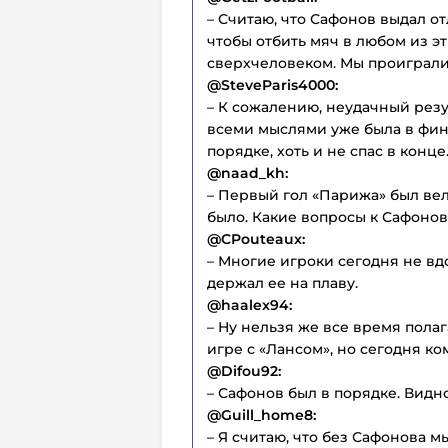
– Считаю, что Сафонов выдал от
чтобы отбить мяч в любом из эт
сверхчеловеком. Мы проиграли,
@SteveParis4000:
– К сожалению, неудачный резу
всеми мыслями уже была в фин
порядке, хоть и не спас в конце
@naad_kh:
– Первый гол «Парижа» был вел
было. Какие вопросы к Сафонов
@CPouteaux:
– Многие игроки сегодня не вд
держал ее на плаву.
@haalex94:
– Ну нельзя же все время полаг
игре с «Лансом», но сегодня ко
@Difou92:
– Сафонов был в порядке. Видно
@Guill_home8:
– Я считаю, что без Сафонова 