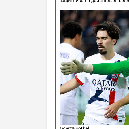
защитников и действовал наде
@GetzFootball: