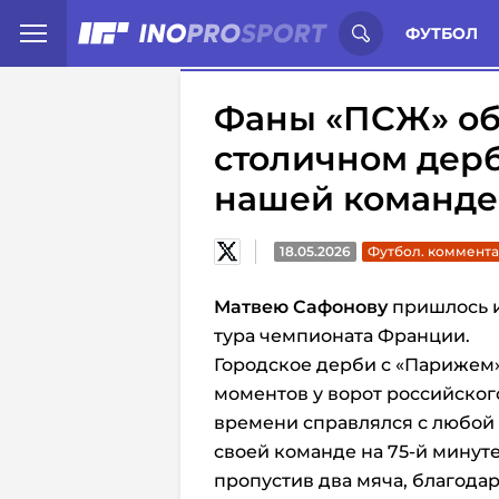
Иностранцы о спорте России:
С
ФУТБОЛ
Фаны «ПСЖ» об
столичном дерб
нашей команде
18.05.2026
Футбол. коммент
Матвею Сафонову
пришлось и
тура чемпионата Франции.
Городское дерби с «Парижем»
моментов у ворот российског
времени справлялся с любой 
своей команде на 75-й минут
пропустив два мяча, благода