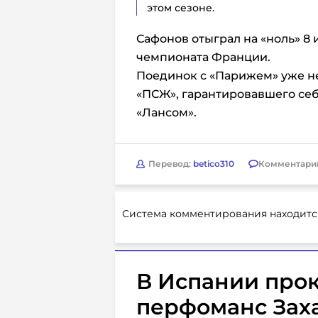
этом сезоне.
Сафонов отыграл на «ноль» 8 и
чемпионата Франции.
Поединок с «Парижем» уже н
«ПСЖ», гарантировавшего се
«Лансом».
Перевод:
betico310
Комментари
Система комментирования находитс
В Испании про
перфоманс Заха