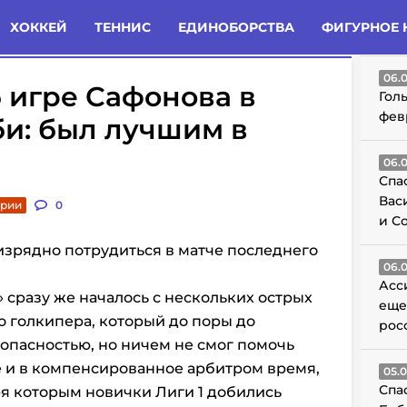
татьи
Комменты
Новости
ХОККЕЙ
ТЕННИС
ЕДИНОБОРСТВА
ФИГУРНОЕ 
ГО
06.
 игре Сафонова в
Гол
фев
и: был лучшим в
06.
Спа
Вас
арии
0
и С
зрядно потрудиться в матче последнего
06.
Асс
 сразу же началось с нескольких острых
еще
о голкипера, который до поры до
рос
опасностью, но ничем не смог помочь
е и в компенсированное арбитром время,
05.
Спа
ря которым новички Лиги 1 добились