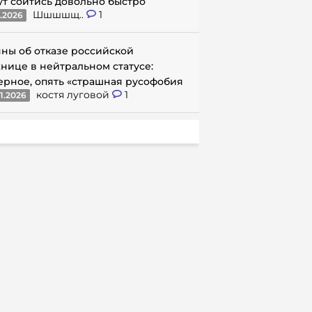
ут сойтись довольно быстро
Шшшшщ..
1
1.2026
ны об отказе российской
нице в нейтральном статусе:
ерное, опять «страшная русофобия
костя луговой
1
1.2026