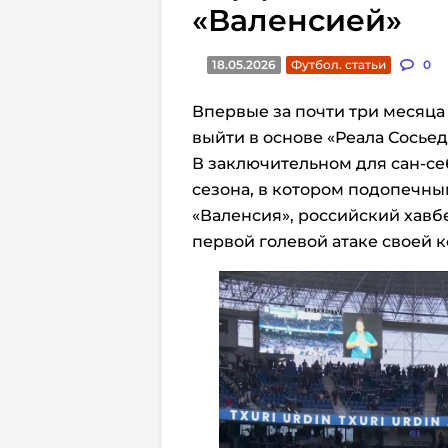
«Валенсией»
18.05.2026
Футбол. статьи
0
Впервые за почти три месяц
выйти в основе «Реала Сосьед
В заключительном для сан-се
сезона, в котором подопечн
«Валенсия», российский хавбе
первой голевой атаке своей 