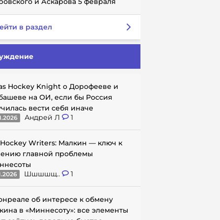
ровского и Аскарова 5 февраля
ейти в раздел
уждение
as Hockey Knight о Дорофееве и
башеве на ОИ, если бы Россия
училась вести себя иначе
Андрей Л
1
1.2026
 Hockey Writers: Малкин — ключ к
ению главной проблемы
ннесоты
Шшшшщ..
1
1.2026
онреале об интересе к обмену
кина в «Миннесоту»: все элементы