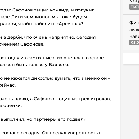
мог
11.0
голах Сафонов тащил команду и получил
нале Лиги чемпионов мы тоже будем
Фин
вратаря, чтобы победить «Арсенал»?
лыж
нав
и в дерби, что очень неприятно. Сегодня
05.0
лючением Сафонова.
ает одну из самых высоких оценок в составе
олжен быть только у Барколя.
то не кажется дикостью думать, что именно он –
сейчас.
чень плохо, а Сафонов – один из трех игроков,
е оценки.
 выполнил, но партнеры его подвели.
составе сегодня. Он вселял уверенность в