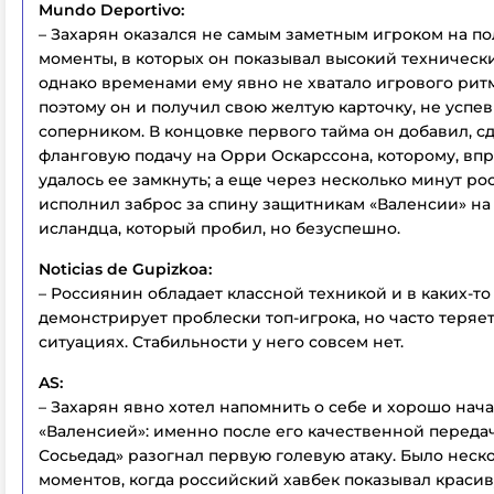
Mundo Deportivo:
– Захарян оказался не самым заметным игроком на пол
моменты, в которых он показывал высокий техническ
однако временами ему явно не хватало игрового ритм
поэтому он и получил свою желтую карточку, не успев
соперником. В концовке первого тайма он добавил, 
фланговую подачу на Орри Оскарссона, которому, впр
удалось ее замкнуть; а еще через несколько минут р
исполнил заброс за спину защитникам «Валенсии» на 
исландца, который пробил, но безуспешно.
Noticias de Gupizkoa:
– Россиянин обладает классной техникой и в каких-то
демонстрирует проблески топ-игрока, но часто теряе
ситуациях. Стабильности у него совсем нет.
AS:
– Захарян явно хотел напомнить о себе и хорошо нача
«Валенсией»: именно после его качественной переда
Сосьедад» разогнал первую голевую атаку. Было неск
моментов, когда российский хавбек показывал красив