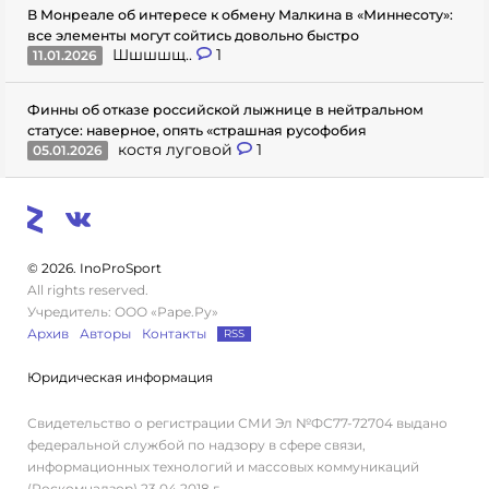
В Монреале об интересе к обмену Малкина в «Миннесоту»:
все элементы могут сойтись довольно быстро
Шшшшщ..
1
11.01.2026
Финны об отказе российской лыжнице в нейтральном
статусе: наверное, опять «страшная русофобия
костя луговой
1
05.01.2026
© 2026. InoProSport
All rights reserved.
Учредитель: ООО «Раре.Ру»
Архив
Авторы
Контакты
RSS
Юридическая информация
Свидетельство о регистрации СМИ Эл №ФС77-72704 выдано
федеральной службой по надзору в сфере связи,
информационных технологий и массовых коммуникаций
(Роскомнадзор) 23.04.2018 г.