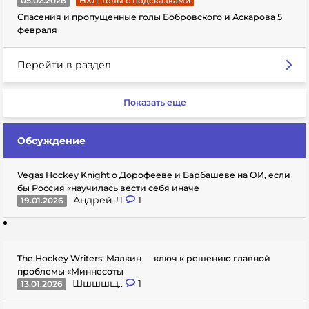
05.02.2026
НХЛ. Голы с подсказками
Спасения и пропущенные голы Бобровского и Аскарова 5
февраля
Перейти в раздел
Показать еще
Обсуждение
Vegas Hockey Knight о Дорофееве и Барбашеве на ОИ, если
бы Россия «научилась вести себя иначе
Андрей Л
1
19.01.2026
The Hockey Writers: Малкин — ключ к решению главной
проблемы «Миннесоты
Шшшшщ..
1
13.01.2026