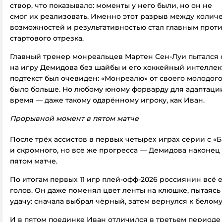
створ, что показывало: моменты у него были, но он не
смог их реализовать. Именно этот разрыв между колич
возможностей и результативностью стал главным прот
стартового отрезка.
Главный тренер монреальцев Мартен Сен-Луи пытался 
на игру Демидова без шайбы и его хоккейный интеллект
подтекст был очевиден: «Монреалю» от своего молодого
было больше. Но любому юному форварду для адаптаци
время — даже такому одарённому игроку, как Иван.
Прорывной момент в пятом матче
После трёх ассистов в первых четырёх играх серии с «
и скромного, но всё же прогресса — Демидова наконец
пятом матче.
По итогам первых 11 игр плей-офф-2026 россиянин всё 
голов. Он даже поменял цвет ленты на клюшке, пытаяс
удачу: сначала выбрал чёрный, затем вернулся к белому
И в пятом поединке Иван отличился в третьем периоде 