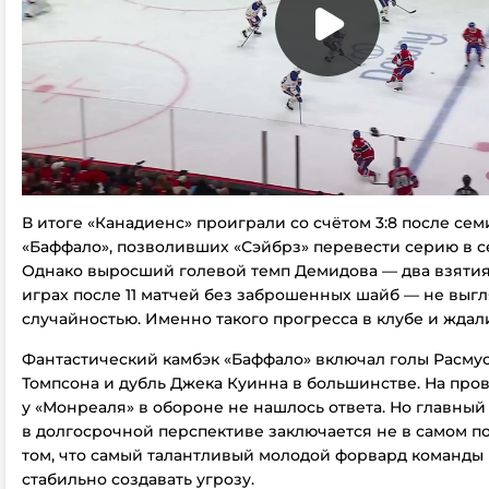
В итоге «Канадиенс» проиграли со счётом 3:8 после се
«Баффало», позволивших «Сэйбрз» перевести серию в с
Однако выросший голевой темп Демидова — два взятия
играх после 11 матчей без заброшенных шайб — не выг
случайностью. Именно такого прогресса в клубе и ждал
Фантастический камбэк «Баффало» включал голы Расмус
Томпсона и дубль Джека Куинна в большинстве. На про
у «Монреаля» в обороне не нашлось ответа. Но главный
в долгосрочной перспективе заключается не в самом п
том, что самый талантливый молодой форвард команды
стабильно создавать угрозу.