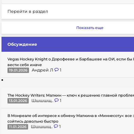
Перейти в раздел
Показать еще
Обсуждение
Vegas Hockey Knight о Дорофееве и Барбашеве на ОИ, если бы
вести себя иначе
Андрей Л
1
19.01.2026
The Hockey Writers: Малкин — ключ к решению главной пробл
Шшшшщ..
1
13.01.2026
В Монреале об интересе к обмену Малкина в «Миннесоту»: все
сойтись довольно быстро
Шшшшщ..
1
11.01.2026