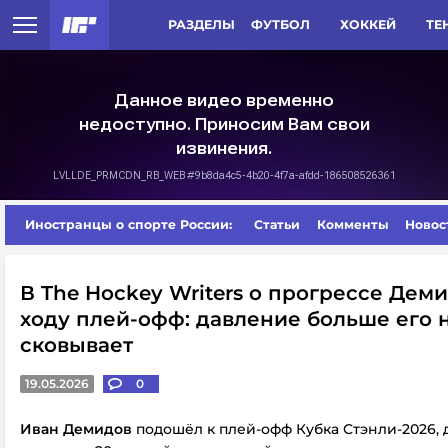
РАЗДЕЛЫ
ФУТБОЛ
ХОККЕЙ
ТЕ
Иностранцы о спорте России:
Статьи
Комменты
Новос
В The Hockey Writers о прогрессе Дем
ходу плей-офф: давление больше его 
сковывает
19.05.2026
0
Иван Демидов
подошёл к плей-офф Кубка Стэнли-2026,