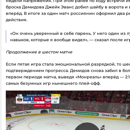
недели напряжения. При этом ранее по ходу встречи 
броска Демидова Джейк Эванс добил шайбу в ворота и
вперёд. В итоге за один матч россиянин оформил два р
действия.
«Он очень уверенный в себе парень. У него один из 
навыков, которые я вообще видел», — сказал после и
Продолжение в шестом матче
Если пятая игра стала эмоциональной разрядкой, то ше
подтверждением прогресса. Демидов снова забил в бо
первом периоде матча, выведя «Монреаль» вперёд — 2:1
самых безумных игр нынешнего плей-офф.