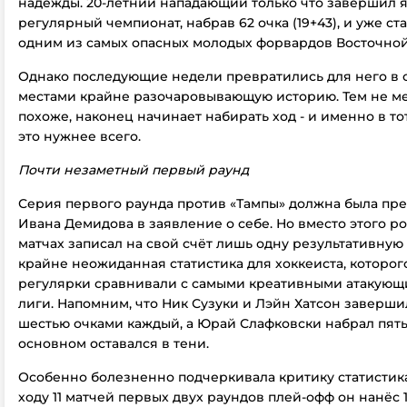
надежды. 20-летний нападающий только что завершил
регулярный
чемпионат
, набрав 62 очка (19+43), и уже ст
одним из самых опасных молодых форвардов Восточно
Однако последующие недели превратились для него в 
местами крайне разочаровывающую историю. Тем не м
похоже, наконец начинает набирать ход - и именно в то
это нужнее всего.
Почти незаметный первый раунд
Серия первого раунда против «Тампы» должна была пре
Ивана Демидова в заявление о себе. Но вместо этого р
матчах записал на свой счёт лишь одну результативную
крайне неожиданная статистика для хоккеиста, которог
регулярки сравнивали с самыми креативными атакую
лиги. Напомним, что Ник Сузуки и Лэйн Хатсон заверши
шестью очками каждый, а Юрай Слафковски набрал пять
основном оставался в тени.
Особенно болезненно подчеркивала критику статистика
ходу 11 матчей первых двух раундов плей-офф он нанёс 