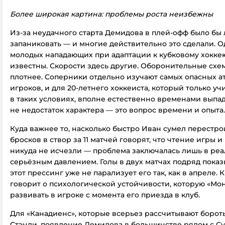
Более широкая картина: проблемы роста неизбежны
Из-за неудачного старта Демидова в плей-офф было бы 
запаниковать — и многие действительно это сделали. 
молодых нападающих при адаптации к кубковому хокке
известны. Скорости здесь другие. Оборонительные схе
плотнее. Соперники отдельно изучают самых опасных 
игроков, и для 20-летнего хоккеиста, который только уч
в таких условиях, вполне естественно временами выпад
не недостаток характера — это вопрос времени и опыта.
Куда важнее то, насколько быстро Иван сумел перестрои
бросков в створ за 11 матчей говорят, что чтение игры 
никуда не исчезли — проблема заключалась лишь в ре
серьёзным давлением. Голы в двух матчах подряд показ
этот прессинг уже не парализует его так, как в апреле. К
говорит о психологической устойчивости, которую «Мо
развивать в игроке с момента его приезда в клуб.
Для «Канадиенс», которые всерьез рассчитывают бороть
Стэнли, появление Демидова в большинстве рядом с Су