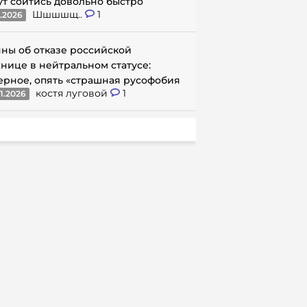
ут сойтись довольно быстро
Шшшшщ..
1
1.2026
ны об отказе российской
нице в нейтральном статусе:
ерное, опять «страшная русофобия
костя луговой
1
1.2026