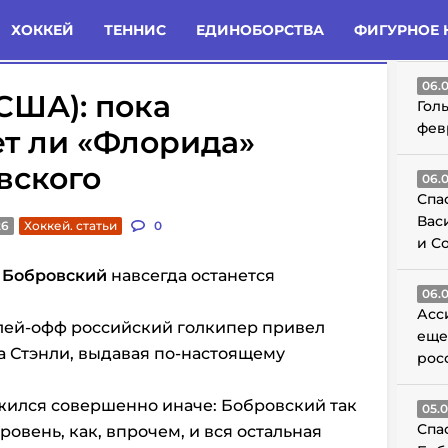
татьи
Комменты
Новости
ХОККЕЙ
ТЕННИС
ЕДИНОБОРСТВА
ФИГУРНОЕ 
ГО
06.
(США): пока
Гол
фев
ет ли «Флорида»
вского
06.
Спа
Вас
26
Хоккей. статьи
0
и С
 Бобровский
навсегда останется
06.
Асс
лей-офф российский голкипер привел
еще
а Стэнли, выдавая по-настоящему
рос
жился совершенно иначе: Бобровский так
05.
Спа
овень, как, впрочем, и вся остальная