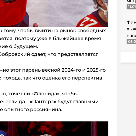
мог
11.0
Фин
лыж
к тому, чтобы выйти на рынок свободных
нав
шается, поэтому уже в ближайшее время
05.0
ние о будущем.
 Бобровский сдает, что представляется
нно этот парень весной 2024-го и 2025-го
похода, так что оценка его перспектив
но, хочет ли «Флорида», чтобы
: если да – «Пантерз» будут главными
е опытного россиянина.