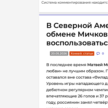
Система комментирования находитс
В Северной Ам
обмене Мичкова
воспользоватьс
20.05.2026
Хоккей. статьи
0
В последнее время
Матвей М
любви» не лучшим образом. 
оставался вне состава «Фила
Уровень игры нападающего д
дебютном регулярном чемпио
впечатляющие 26 голов и 37 р
году, россиянин занял четвёр