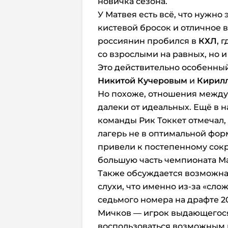
новичка сезона.
У Матвея есть всё, что нужн
кистевой бросок и отличное
россиянин пробился в
КХЛ
, 
со взрослыми на равных, но и
Это действительно особенный
Никитой Кучеровым
и
Кирил
Но похоже, отношения между
далеки от идеальных. Ещё в 
команды Рик Токкет отмечал,
лагерь не в оптимальной фор
привели к постепенному сок
большую часть чемпионата Ма
Также обсуждается возможна
слухи, что именно из-за «сло
седьмого номера на драфте 20
Мичков — игрок выдающегося 
воспользоваться возможным 