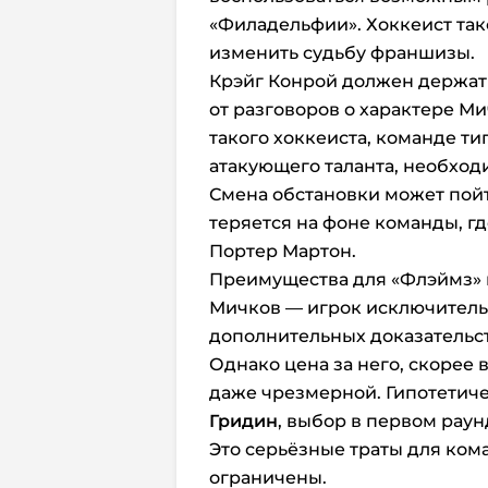
«Филадельфии». Хоккеист так
изменить судьбу франшизы.
Крэйг Конрой должен держат
от разговоров о характере Ми
такого хоккеиста, команде т
атакующего таланта, необход
Смена обстановки может пойт
теряется на фоне команды, гд
Портер Мартон.
Преимущества для «Флэймз» в
Мичков — игрок исключительно
дополнительных доказательст
Однако цена за него, скорее 
даже чрезмерной. Гипотетиче
Гридин
, выбор в первом раун
Это серьёзные траты для ком
ограничены.