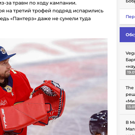
Боб
з-за травм по ходу кампании.
ря на третий трофей подряд испарились
Пер
ведь «Пантерз» даже не сумели туда
Обс
Veg
Бар
«на
19.0
The
реш
«Ми
13.0
В М
Мал