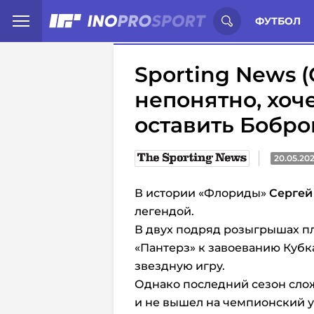
Иностранцы о спорте России:
С
ФУТБОЛ
Sporting News 
непонятно, хоч
оставить Бобро
20.05.20
В истории «Флориды»
Сергей
легендой.
В двух подряд розыгрышах п
«Пантерз» к завоеванию Кубк
звездную игру.
Однако последний сезон сло
и не вышел на чемпионский ур