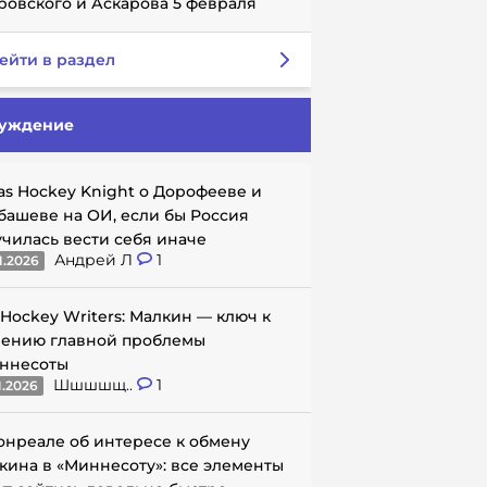
ровского и Аскарова 5 февраля
ейти в раздел
уждение
as Hockey Knight о Дорофееве и
башеве на ОИ, если бы Россия
училась вести себя иначе
Андрей Л
1
1.2026
 Hockey Writers: Малкин — ключ к
ению главной проблемы
ннесоты
Шшшшщ..
1
1.2026
онреале об интересе к обмену
кина в «Миннесоту»: все элементы