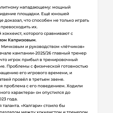
о элитному нападающему: мощный
 видение площадки. Ещё юношей
где доказал, что способен не только играть
 превосходить их.
 хоккеист, которого сравнивают с
лом Капризовым
.
 Мичковым и руководством «лётчиков»
начале кампании-2025/26 главный тренер
 что игрок прибыл в тренировочный
ме. Проблемы с физической готовностью
ращению его игрового времени, и
твей провёл в третьем звене.
я проблема с его поведением. Ходили
жного характера» он опустился до
23 года.
таланта. «Калгари» стоило бы
разладом между хоккеистом и тренером