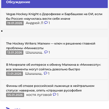
Обсуждение
Vegas Hockey Knight о Дорофееве и Барбашеве на ОИ, если
бы Россия «научилась вести себя иначе
Андрей Л
1
19.01.2026
The Hockey Writers: Малкин — ключ к решению главной
проблемы «Миннесоты
Шшшшщ..
1
13.01.2026
В Монреале об интересе к обмену Малкина в «Миннесоту»:
все элементы могут сойтись довольно быстро
Шшшшщ..
1
11.01.2026
Финны об отказе российской лыжнице в нейтральном
статусе: наверное, опять «страшная русофобия
костя луговой
1
05.01.2026