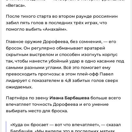
«Вегаса».
После тихого старта во втором раунде россиянин
забил пять голов в последних трёх играх, что
помогло выбить «Анахайм».
Главное оружие Дорофеева, без сомнения, — его
бросок. Он регулярно обманывает вратарей
скрытным выстрелом и способен изогнуть корпус
так, чтобы нанести убойный удар в одно касание под
самыми разными углами. Всё это помогает ему
превосходить прогнозы: в этом плей-офф Павел
лидирует с показателем в 4,8 забитых голов сверх
ожидаемых.
Партнёра по звену
Ивана Барбашева
больше всего
впечатляет точность Дорофеева и его умение
выбирать место для броска.
«Куда он бросает — вот что впечатляет», — сказал
Барбашёв. «Мы видели это в последних матчах.