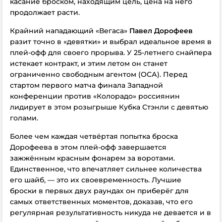
касание броском, находящим цель, цена на него
продолжает расти.
Крайний нападающий «Вегаса»
Павел Дорофеев
разит точно в «девятки» и выбрал идеальное время в
плей-офф для своего прорыва. У 25-летнего снайпера
истекает контракт, и этим летом он станет
ограниченно свободным агентом (ОСА). Перед
стартом первого матча финала Западной
конференции против «Колорадо» россиянин
лидирует в этом розыгрыше Кубка Стэнли с девятью
голами.
Более чем каждая четвёртая попытка броска
Дорофеева в этом плей-офф завершается
зажжённым красным фонарем за воротами.
Единственное, что впечатляет сильнее количества
его шайб, — это их своевременность. Лучшие
броски в первых двух раундах он приберёг для
самых ответственных моментов, доказав, что его
регулярная результативность никуда не девается и в