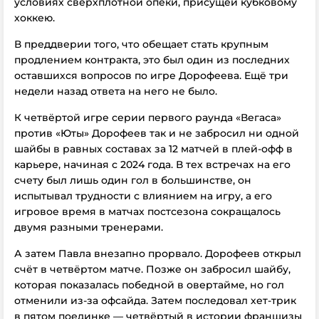
условиях сверхплотной опеки, присущей кубковому
хоккею.
В преддверии того, что обещает стать крупным
продлением контракта, это был один из последних
оставшихся вопросов по игре Дорофеева. Ещё три
недели назад ответа на него не было.
К четвёртой игре серии первого раунда «Вегаса»
против «Юты» Дорофеев так и не забросил ни одной
шайбы в равных составах за 12 матчей в плей-офф в
карьере, начиная с 2024 года. В тех встречах на его
счету был лишь один гол в большинстве, он
испытывал трудности с влиянием на игру, а его
игровое время в матчах постсезона сокращалось
двумя разными тренерами.
А затем Павла внезапно прорвало. Дорофеев открыл
счёт в четвёртом матче. Позже он забросил шайбу,
которая показалась победной в овертайме, но гол
отменили из-за офсайда. Затем последовал хет-трик
в пятом поединке — четвёртый в истории франшизы