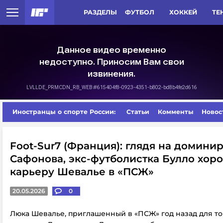
РАЗДЕЛЫ
ФУТБОЛ
ХОККЕЙ
ТЕ
Иностранцы о спорте России:
Статьи
Комменты
Новос
Foot-Sur7 (Франция): глядя на домини
Сафонова, экс-футболистка Булло хор
карьеру Шевалье в «ПСЖ»
20.05.2026
0
Люка Шевалье, приглашенный в «ПСЖ» год назад для то