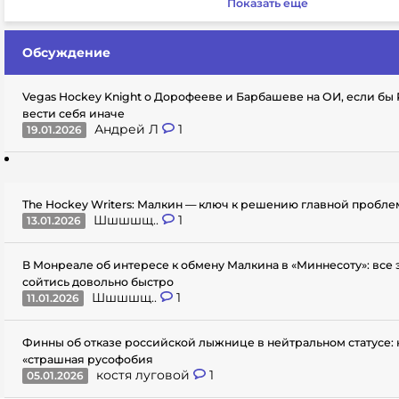
Показать еще
Обсуждение
Vegas Hockey Knight о Дорофееве и Барбашеве на ОИ, если бы
вести себя иначе
Андрей Л
1
19.01.2026
The Hockey Writers: Малкин — ключ к решению главной пробл
Шшшшщ..
1
13.01.2026
В Монреале об интересе к обмену Малкина в «Миннесоту»: все
сойтись довольно быстро
Шшшшщ..
1
11.01.2026
Финны об отказе российской лыжнице в нейтральном статусе: 
«страшная русофобия
костя луговой
1
05.01.2026