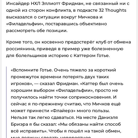
Инсайдер НХЛ Эллиотт Фридман, не связанный ни с
одной из сторон конфликта, в подкасте 32 Thoughts
высказался о ситуации вокруг Мичкова и
«Филадельфии», постаравшись объективно
рассмотреть обе позиции.
Кроме того, он косвенно предостерёг клуб от обмена
россиянина, приведя в пример уже болезненную
для болельщиков историю с Каттером Готье.
«Вспомните Готье. Очень тяжело за короткий
промежуток времени потерять двух таких
игроков», — сказал Фридман. «Каттер был очень
хорошим выбором «Филадельфии», просто не
получилось найти точки соприкосновения. И
сейчас я по-прежнему считаю, что Мичков ещё
может принести «Флайерз» много пользы.
Нельзя так легко сдаваться. На месте Даниэля
Бриэра я бы сказал: «Мы обязаны найти способ
всё исправить». Чтобы я пошёл на такой обмен,
мне должны сделать невероятное