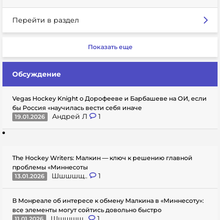
Перейти в раздел
Показать еще
Обсуждение
Vegas Hockey Knight о Дорофееве и Барбашеве на ОИ, если
бы Россия «научилась вести себя иначе
Андрей Л
1
19.01.2026
The Hockey Writers: Малкин — ключ к решению главной
проблемы «Миннесоты
Шшшшщ..
1
13.01.2026
В Монреале об интересе к обмену Малкина в «Миннесоту»:
все элементы могут сойтись довольно быстро
Шшшшщ..
1
11.01.2026