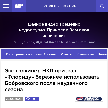
РАЗДЕЛЫ
ФУТБОЛ
Иностранцы о спорте России:
Статьи
Комменты
Новос
Экс-голкипер НХЛ призвал
«Флориду» бережнее использовать
Бобровского после неудачного
сезона
22.05.2026
0