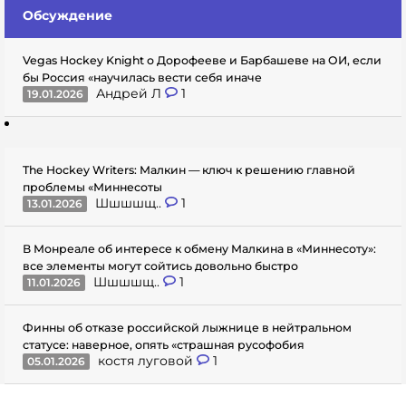
Обсуждение
Vegas Hockey Knight о Дорофееве и Барбашеве на ОИ, если
бы Россия «научилась вести себя иначе
Андрей Л
1
19.01.2026
The Hockey Writers: Малкин — ключ к решению главной
проблемы «Миннесоты
Шшшшщ..
1
13.01.2026
В Монреале об интересе к обмену Малкина в «Миннесоту»:
все элементы могут сойтись довольно быстро
Шшшшщ..
1
11.01.2026
Финны об отказе российской лыжнице в нейтральном
статусе: наверное, опять «страшная русофобия
костя луговой
1
05.01.2026