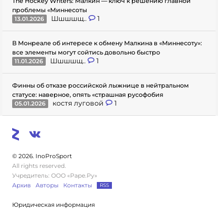
The Hockey Writers: Малкин — ключ к решению главной
проблемы «Миннесоты
Шшшшщ..
1
13.01.2026
В Монреале об интересе к обмену Малкина в «Миннесоту»:
все элементы могут сойтись довольно быстро
Шшшшщ..
1
11.01.2026
Финны об отказе российской лыжнице в нейтральном
статусе: наверное, опять «страшная русофобия
костя луговой
1
05.01.2026
© 2026. InoProSport
All rights reserved.
Учредитель: ООО «Раре.Ру»
Архив
Авторы
Контакты
RSS
Юридическая информация