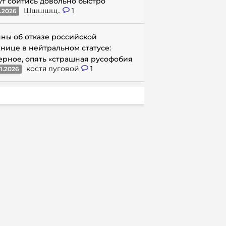
ут сойтись довольно быстро
Шшшшщ..
1
1.2026
ны об отказе российской
нице в нейтральном статусе:
ерное, опять «страшная русофобия
костя луговой
1
1.2026