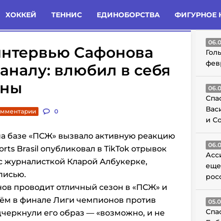
татьи
Комменты
Новости
ХОККЕЙ
ТЕННИС
ЕДИНОБОРСТВА
ФИГУРНОЕ 
ГО
06.
интервью Сафонова
Гол
фев
аналу: влюбил в себя
аны
06.
Спа
Вас
омментарии
0
и С
а базе «ПСЖ» вызвало активную реакцию
06.
rts Brasil опубликовал в TikTok отрывок
Асс
с журналисткой Кларой Албукерке,
еще
писью.
рос
онов проводит отличный сезон в «ПСЖ» и
рём в финале Лиги чемпионов против
05.
Спа
дчеркнули его образ — «возможно, и не