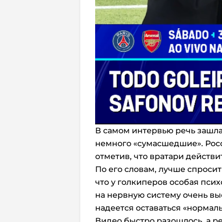
В самом интервью речь зашла
немного «сумасшедшие». Рос
отметив, что вратари действи
По его словам, лучше спросит
что у голкиперов особая псих
на нервную систему очень вы
надеется оставаться «нормал
Видео быстро разошлось, а р