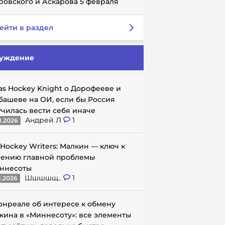
ровского и Аскарова 5 февраля
ейти в раздел
уждение
as Hockey Knight о Дорофееве и
башеве на ОИ, если бы Россия
училась вести себя иначе
Андрей Л
1
1.2026
 Hockey Writers: Малкин — ключ к
ению главной проблемы
ннесоты
Шшшшщ..
1
1.2026
онреале об интересе к обмену
кина в «Миннесоту»: все элементы