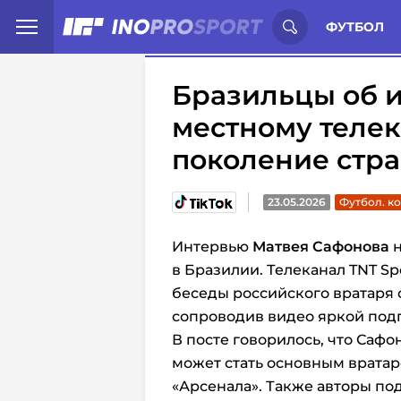
Иностранцы о спорте России:
С
ФУТБОЛ
Бразильцы об 
местному телек
поколение стр
23.05.2026
Футбол. к
Интервью
Матвея Сафонова
н
в Бразилии. Телеканал TNT Spo
беседы российского вратаря 
сопроводив видео яркой под
В посте говорилось, что Саф
может стать основным врата
«Арсенала». Также авторы по