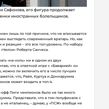
и Сафонова, его фигура продолжает
енки иностранных болельщиков.
нен лишь по той причине, что не вписывается
лжен выглядеть современный вратарь. Но, как
м и реакция – это все топ-уровень. По набору
 «Челси» Роберта Санчеса.
рать «на ноль» ни в одном из двух
таю, что в ответной игре с «Баварией» он
, можно ли включить его в число лучших
ажется, что, Райя, Куртуа и Доннарумма
фонов может входить в топ-4.
ей-офф Лиги чемпионов было не так много
аруммы. Представьте, что в том полуфинале с
а не итальянец, – думаю, у «ПСЖ» вообще не