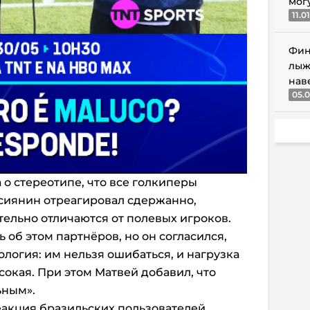
мог
11.0
Фин
лыж
нав
05.0
 о стереотипе, что все голкиперы
сиянин отреагировал сдержанно,
тельно отличаются от полевых игроков.
ь об этом партнёров, но он согласился,
ология: им нельзя ошибаться, и нагрузка
сокая. При этом Матвей добавил, что
ьным».
еакция бразильских пользователей