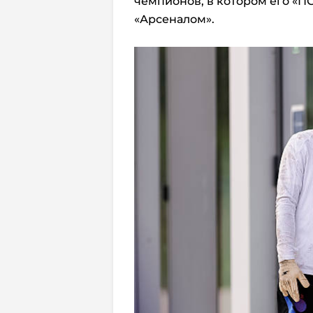
чемпионов, в котором его «П
«Арсеналом».