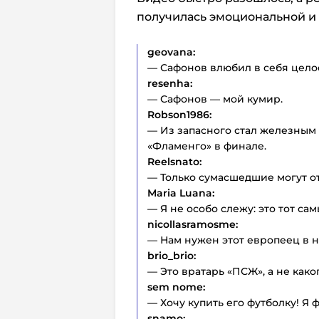
получилась эмоциональной и
geovana:
— Сафонов влюбил в себя цело
resenha:
— Сафонов — мой кумир.
Robson1986:
— Из запасного стал железным
«Фламенго» в финале.
Reelsnato:
— Только сумасшедшие могут от
Maria Luana:
— Я не особо слежу: это тот с
nicollasramosme:
— Нам нужен этот европеец в н
brio_brio:
— Это вратарь «ПСЖ», а не како
sem nome:
— Хочу купить его футболку! Я ф
snamo: