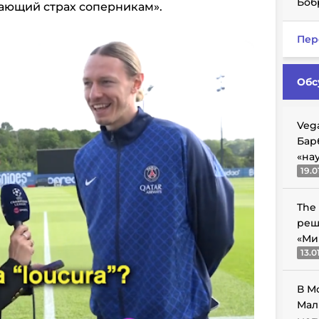
Боб
ающий страх соперникам».
Пер
Обс
Veg
Бар
«на
19.0
The
реш
«Ми
13.0
В М
Мал