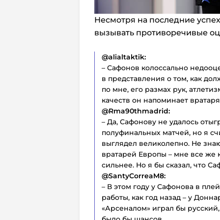
Несмотря на последние успех
вызывать противоречивые оц
@alialtaktik:
– Сафонов колоссально недооце
в представления о том, как до
по мне, его размах рук, атлетиз
качеств он напоминает вратаря
@Rma90thmadrid:
– Да, Сафонову не удалось отыг
полуфинальных матчей, но я счи
выглядел великолепно. Не знаю
вратарей Европы – мне все же к
сильнее. Но я бы сказал, что Са
@SantyCorreaM8:
– В этом году у Сафонова в пл
работы, как год назад – у Донн
«Арсеналом» играл бы русский, 
было бы шансов.