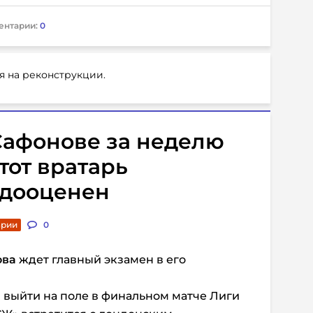
ентарии:
0
я на реконструкции.
Сафонове за неделю
тот вратарь
едооценен
арии
0
ова
ждет главный экзамен в его
 выйти на поле в финальном матче Лиги