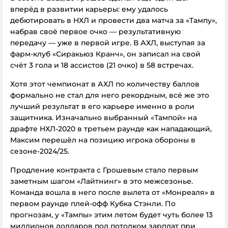
вперёд в развитии карьеры: ему удалось
дебютировать в НХЛ и провести два матча за «Тампу»,
набрав своё первое очко — результативную
передачу — уже в первой игре. В АХЛ, выступая за
фарм-клуб «Сиракьюз Кранч», он записал на свой
счёт 3 гола и 18 ассистов (21 очко) в 58 встречах.
Хотя этот чемпионат в АХЛ по количеству баллов
формально не стал для него рекордным, всё же это
лучший результат в его карьере именно в роли
защитника. Изначально выбранный «Тампой» на
драфте НХЛ-2020 в третьем раунде как нападающий,
Максим перешёл на позицию игрока обороны в
сезоне-2024/25.
Продление контракта с Грошевым стало первым
заметным шагом «Лайтнинг» в это межсезонье.
Команда вошла в него после вылета от «Монреаля» в
первом раунде плей-офф Кубка Стэнли. По
прогнозам, у «Тампы» этим летом будет чуть более 13
миллионов долларов под потолком зарплат при