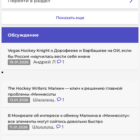
Перейти в раздел
Показать еще
Обсуждение
Vegas Hockey Knight о Дорофееве и Барбашеве на ОИ, если
бы Россия «научилась вести себя иначе
Андрей Л
1
19.01.2026
The Hockey Writers: Малкин — ключ к решению главной
проблемы «Миннесоты
Шшшшщ..
1
13.01.2026
В Монреале об интересе к обмену Малкина в «Миннесоту»:
все элементы могут сойтись довольно быстро
Шшшшщ..
1
11.01.2026