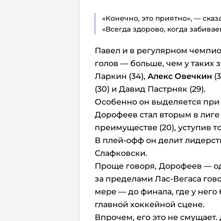
«Конечно, это приятно», — сказ
«Всегда здорово, когда забивае
Павел и в регулярном чемпио
голов — больше, чем у таких з
Ларкин (34),
Алекс Овечкин
(
(30) и Давид Пастрняк (29).
Особенно он выделяется при 
Дорофеев стал вторым в лиге
преимуществе (20), уступив то
В плей-офф он делит лидерст
Слафковски.
Проще говоря, Дорофеев — од
за пределами Лас-Вегаса гов
мере — до финала, где у него
главной хоккейной сцене.
Впрочем, его это не смущает.