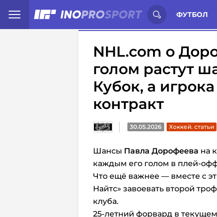
Иностранцы о спорте России:
С
ФУТБОЛ
NHL.com о Доро
голом растут ш
Кубок, а игрок
контракт
30.05.2026
Хоккей. статьи
Шансы
Павла Дорофеева
на к
каждым его голом в плей-офф
Что ещё важнее — вместе с э
Найтс» завоевать второй тро
клуба.
25-летний форвард в текущем