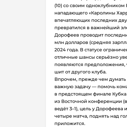
(10) со своим одноклубником
нападающего «Каролины Харри
впечатляющих последних двух
превратился в важнейший эле
Дорофеев проводит последний
млн долларов (средняя зарпла
2024 года. В статусе огранич
отличные шансы серьёзно уве
появляются предположения, ч
шит от другого клуба.
Впрочем, прежде чем думать 
важную задачу — помочь ком
в предстоящем финале Кубка 
из Восточной конференции (в
ведёт 3–1), цель у Дорофеева 
четыре матча, поднять над го
приложится.