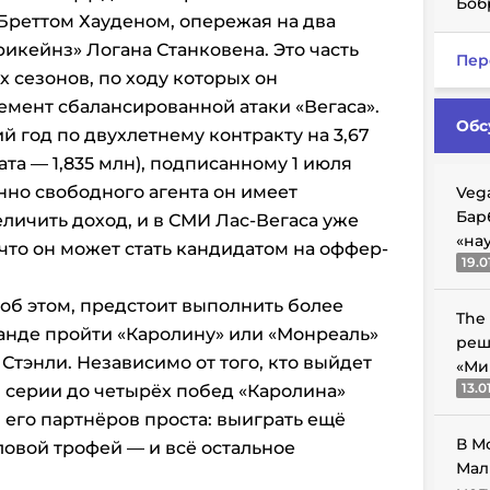
Боб
 Бреттом Хауденом, опережая на два
кейнз» Логана Станковена. Это часть
Пер
 сезонов, по ходу которых он
мент сбалансированной атаки «Вегаса».
Обс
 год по двухлетнему контракту на 3,67
та — 1,835 млн), подписанному 1 июля
енно свободного агента он имеет
Veg
Бар
личить доход, и в СМИ Лас-Вегаса уже
«на
то он может стать кандидатом на оффер-
19.0
об этом, предстоит выполнить более
The
анде пройти «Каролину» или «Монреаль»
реш
Стэнли. Независимо от того, кто выйдет
«Ми
13.0
 серии до четырёх побед «Каролина»
и его партнёров проста: выиграть ещё
В М
ловой трофей — и всё остальное
Мал