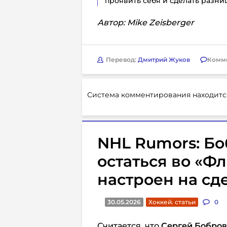
проявить себя и сделать разни
Автор: Mike Zeisberger
Перевод:
Дмитрий Жуков
Комм
Система комментирования находитс
NHL Rumors: Бо
остаться во «Ф
настроен на сд
30.05.2026
Хоккей. статьи
0
Считается, что
Сергей Бобро