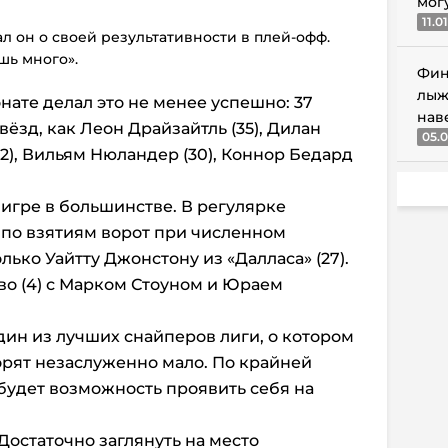
мог
11.0
ал он о своей результативности в плей-офф.
шь много».
Фин
лыж
нате делал это не менее успешно: 37
нав
вёзд, как Леон Драйзайтль (35), Дилан
05.0
32), Вильям Нюландер (30), Коннор Бедард
игре в большинстве. В регулярке
 по взятиям ворот при численном
лько Уайтту Джонстону из «Далласа» (27).
во (4) с Марком Стоуном и Юраем
ин из лучших снайперов лиги, о котором
орят незаслуженно мало. По крайней
 будет возможность проявить себя на
 Достаточно заглянуть на место