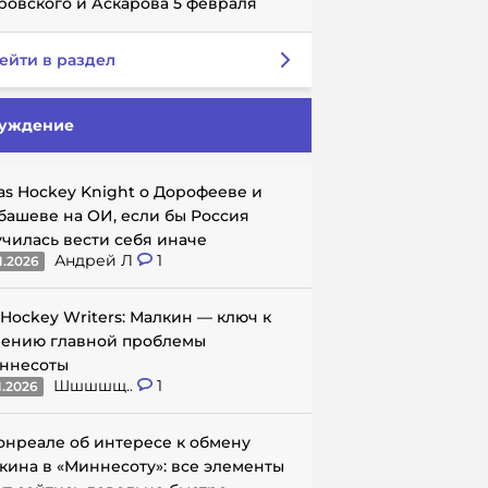
ровского и Аскарова 5 февраля
ейти в раздел
уждение
as Hockey Knight о Дорофееве и
башеве на ОИ, если бы Россия
училась вести себя иначе
Андрей Л
1
1.2026
 Hockey Writers: Малкин — ключ к
ению главной проблемы
ннесоты
Шшшшщ..
1
1.2026
онреале об интересе к обмену
кина в «Миннесоту»: все элементы