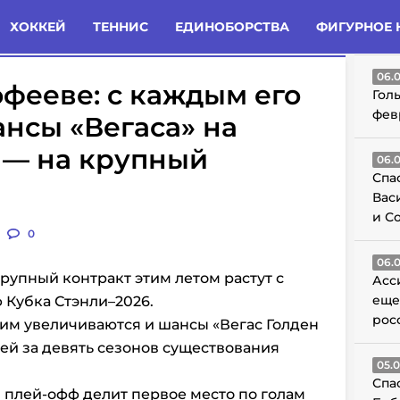
татьи
Комменты
Новости
ХОККЕЙ
ТЕННИС
ЕДИНОБОРСТВА
ФИГУРНОЕ 
ГО
06.
фееве: с каждым его
Гол
фев
ансы «Вегаса» на
а — на крупный
06.
Спа
Вас
и С
0
06.
рупный контракт этим летом растут с
Асс
еще
 Кубка Стэнли–2026.
рос
тим увеличиваются и шансы «Вегас Голден
фей за девять сезонов существования
05.
Спа
 плей-офф делит первое место по голам