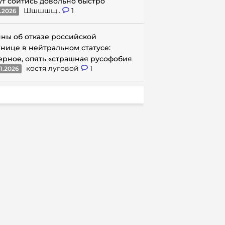
ут сойтись довольно быстро
Шшшшщ..
1
1.2026
ны об отказе российской
нице в нейтральном статусе:
ерное, опять «страшная русофобия
костя луговой
1
1.2026