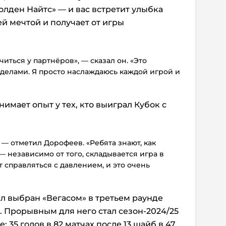
олден Найтс» — и вас встретит улыбка
й мечтой и получает от игры
иться у партнёров», — сказал он. «Это
ределами. Я просто наслаждаюсь каждой игрой и
имает опыт у тех, кто выиграл Кубок с
 — отметил Дорофеев. «Ребята знают, как
— независимо от того, складывается игра в
 справляться с давлением, и это очень
л выбран «Вегасом» в третьем раунде
. Прорывным для него стал сезон-2024/25
 35 голов в 82 матчах после 13 шайб в 47