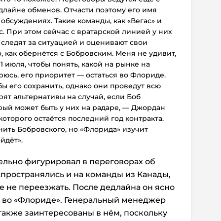
длайне обменов. Отчасти поэтому его имя
х обсуждениях.
Такие команды, как «Вегас» и
. При этом сейчас
с вратарской линией у них
ы следят за ситуацией и оценивают свои
, как обернётся с Бобровским. Меня не удивит,
1 июля, чтобы понять, какой на рынке на
рюсь, его приоритет — остаться во Флориде.
бы его сохранить, однако они проведут всю
ят альтернативы на случай, если Боб
орый может быть у них на радаре, — Джордан
которого остаётся последний год контракта.
нить Бобровского, но «Флорида» изучит
йдёт».
ельно фигурировал в переговорах об
спространялись и на команды из Канады,
е не переезжать. После дедлайна он ясно
ся во «Флориде». Генеральный менеджер
также заинтересованы в нём, поскольку