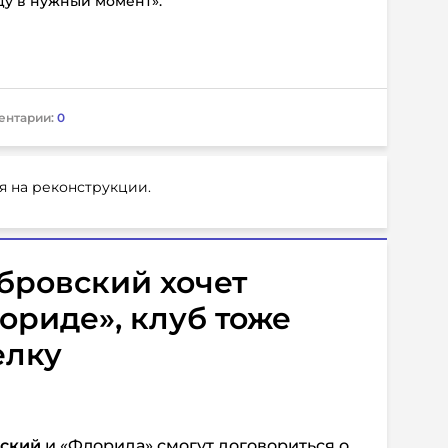
цу в нужный момент».
ентарии:
0
я на реконструкции.
бровский хочет
лориде», клуб тоже
елку
вский
и «Флорида» смогут договориться о