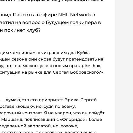
Дэвид Паньотта в эфире NHL Network в
тветил на вопрос о будущем голкипера в
он покинет клуб?
ющим чемпионам, выигравшим два Кубка
ющем сезоне они снова будут претендовать на
у, но - возможно, уже с новым вратарём. Как,
 ситуация на рынке для Сергея Бобровского?»
— думаю, это его приоритет, Эрика. Сергей
ставе «кошек», но, судя по всему,
срочный контракт. Я не уверен, что он пойдёт
эд Маршанд, подписавший с «Флоридой» более
еделённой зарплатой, но, похоже,
что-то похожее.
Переговоры ведутся ещё с