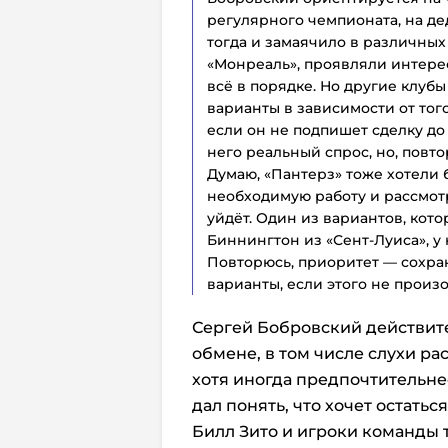
регулярного чемпионата, на де
тогда и замаячило в различны
«Монреаль», проявляли интерес
всё в порядке. Но другие клуб
варианты в зависимости от того
если он не подпишет сделку до 
него реальный спрос, но, повто
Думаю, «Пантерз» тоже хотели 
необходимую работу и рассмотр
уйдёт. Один из вариантов, кот
Биннингтон из «Сент-Луиса», у 
Повторюсь, приоритет — сохра
варианты, если этого не произо
Сергей Бобровский действит
обмене, в том числе слухи ра
хотя иногда предпочтительне
дал понять, что хочет остать
Билл Зито и игроки команды 