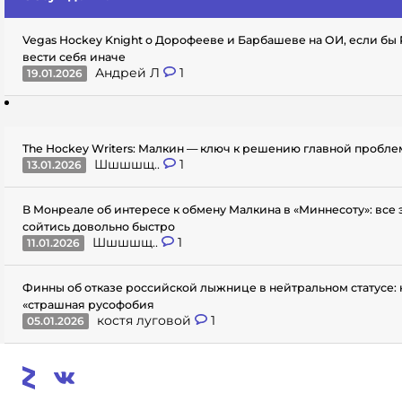
Vegas Hockey Knight о Дорофееве и Барбашеве на ОИ, если бы
вести себя иначе
Андрей Л
1
19.01.2026
The Hockey Writers: Малкин — ключ к решению главной пробл
Шшшшщ..
1
13.01.2026
В Монреале об интересе к обмену Малкина в «Миннесоту»: все
сойтись довольно быстро
Шшшшщ..
1
11.01.2026
Финны об отказе российской лыжнице в нейтральном статусе: 
«страшная русофобия
костя луговой
1
05.01.2026