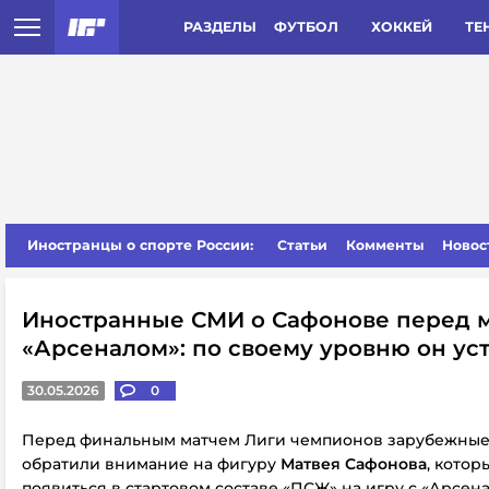
РАЗДЕЛЫ
ФУТБОЛ
ХОККЕЙ
ТЕ
Иностранцы о спорте России:
Статьи
Комменты
Новос
Иностранные СМИ о Сафонове перед м
«Арсеналом»: по своему уровню он ус
30.05.2026
0
Перед финальным матчем Лиги чемпионов зарубежные
обратили внимание на фигуру
Матвея Сафонова
, кото
появиться в стартовом составе «ПСЖ» на игру с «Арсена