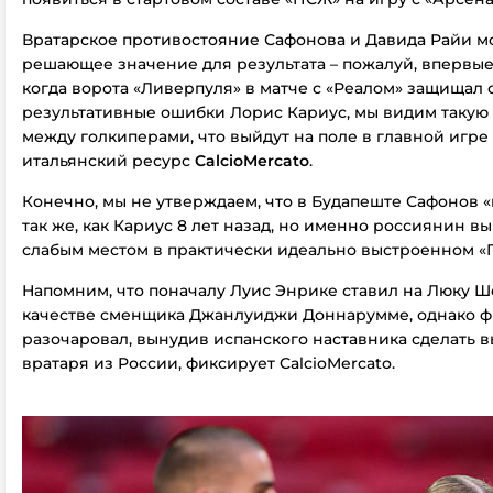
Вратарское противостояние Сафонова и Давида Райи м
решающее значение для результата – пожалуй, впервые с
когда ворота «Ливерпуля» в матче с «Реалом» защищал
результативные ошибки Лорис Кариус, мы видим такую 
между голкиперами, что выйдут на поле в главной игре
итальянский ресурс
CalcioMercato
.
Конечно, мы не утверждаем, что в Будапеште Сафонов 
так же, как Кариус 8 лет назад, но именно россиянин в
слабым местом в практически идеально выстроенном «
Напомним, что поначалу Луис Энрике ставил на Люку Ш
качестве сменщика Джанлуиджи Доннарумме, однако ф
разочаровал, вынудив испанского наставника сделать в
вратаря из России, фиксирует CalcioMercato.