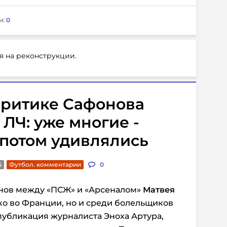
и:
0
я на реконструкции.
критике Сафонова
ЛЧ: уже многие -
 потом удивлялись
6
Футбол. комментарии
0
нов между «ПСЖ» и «Арсеналом»
Матвея
ко во Франции, но и среди болельщиков
 публикация журналиста Эноха Артура,