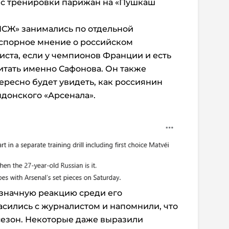
 с тренировки парижан на «Пушкаш
«ПСЖ» занимались по отдельной
 спорное мнение о российском
иста, если у чемпионов Франции и есть
читать именно Сафонова. Он также
ересно будет увидеть, как россиянин
ндонского «Арсенала».
означную реакцию среди его
асились с журналистом и напомнили, что
сезон. Некоторые даже выразили