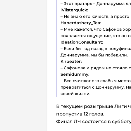
– Этот вратарь – Доннарумма дл
lVlisterquick:
– Не знаю его качеств, а прост
Haberdashery_Tea:
– Мне кажется, что Сафонов хор
появляется ощущение, что он о
IdeationConsultant:
– Если бы год назад в полуфина
Доннарумма, мы бы победили.
Kirbeater:
– Сафонова и рядом не стояло 
Semidummy:
– Все считают его слабым мест
превратиться с Доннарумму. Н
своей жизни.
В текущем розыгрыше Лиги ч
пропустив 12 голов.
Финал ЛЧ состоится в суббот