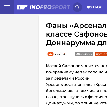
Иностранцы о спорте России:
С
ФУТБОЛ
Фаны «Арсенал
классе Сафонова
Доннарумма дл
30.05.2026
Футбол
Матвей Сафонов
является пе
по-прежнему не так хорошо 
за пределами России.
Уровень воспитанника «Красн
болельщиков, в том числе и д
назад столкнулись с феерич
Доннаруммы, по причине кот