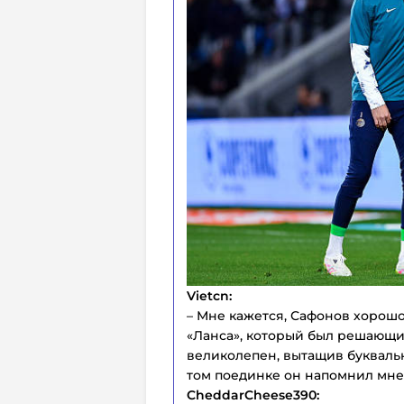
Vietcn:
– Мне кажется, Сафонов хорошо
«Ланса», который был решающим
великолепен, вытащив буквальн
том поединке он напомнил мне
CheddarCheese390: