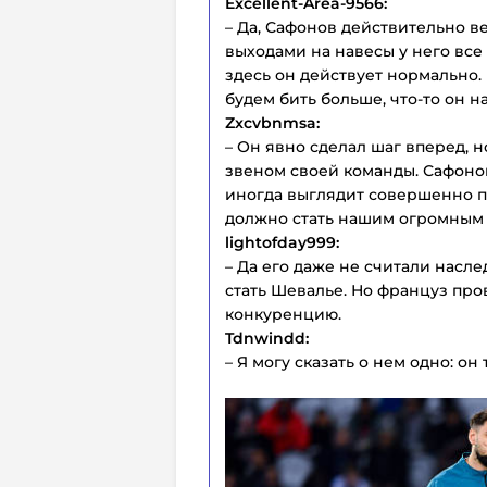
Excellent-Area-9566:
– Да, Сафонов действительно в
выходами на навесы у него все н
здесь он действует нормально.
будем бить больше, что-то он н
Zxcvbnmsa:
– Он явно сделал шаг вперед, н
звеном своей команды. Сафоно
иногда выглядит совершенно по
должно стать нашим огромным
lightofday999:
– Да его даже не считали нас
стать Шевалье. Но француз про
конкуренцию.
Tdnwindd:
– Я могу сказать о нем одно: о