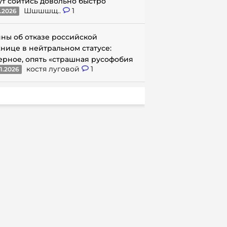
ут сойтись довольно быстро
Шшшшщ..
1
1.2026
ны об отказе российской
нице в нейтральном статусе:
ерное, опять «страшная русофобия
костя луговой
1
1.2026