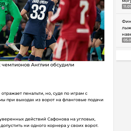
мог
11.0
Фин
лыж
нав
05.0
 чемпионов Англии обсудили
о отражает пенальти, но, судя по играм с
емы при выходах из ворот на фланговые подачи
х уверенных действий Сафонова на угловых,
допустить ни одного корнера у своих ворот.