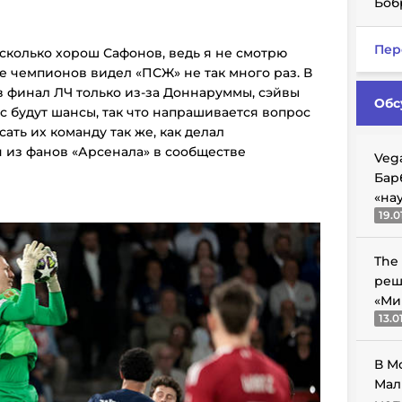
Боб
Пер
асколько хорош Сафонов, ведь я не смотрю
е чемпионов видел «ПСЖ» не так много раз. В
 финал ЛЧ только из-за Доннаруммы, сэйвы
Обс
ас будут шансы, так что напрашивается вопрос
сать их команду так же, как делал
н из фанов «Арсенала» в сообществе
Veg
Бар
«на
19.0
The
реш
«Ми
13.0
В М
Мал