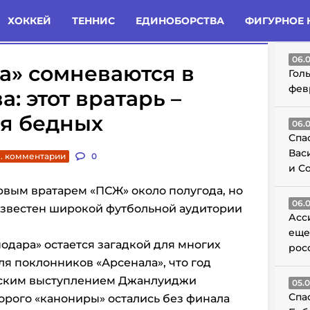
татьи
Комменты
Новости
ХОККЕЙ
ТЕННИС
ЕДИНОБОРСТВА
ФИГУРНОЕ 
ГО
06.
а» сомневаются в
Гол
фев
: этот вратарь –
я бедных
06.
Спа
Вас
. комментарии
0
и С
рвым вратарем «ПСЖ» около полугода, но
06.
известен широкой футбольной аудитории
Асс
еще
одара» остается загадкой для многих
рос
ля поклонников «Арсенала», что год
еским выступлением Джанлуиджи
05.
Спа
орого «канониры» остались без финала