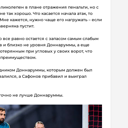
еликолепен в плане отражения пенальти, но с
е так хорошо. Что касается начала атак, то
 Мне кажется, нужно чаще его нагружать – если
аверняка пустит.
о все равно остается с запасом самым слабым
в и близко не уровня Доннаруммы, а еще
терянным при угловых у своих ворот, что
 преимуществом.
ледником Доннаруммы, которым должен был
валился, а Сафонов прибавил и выиграл
н точно не лучше Доннаруммы.