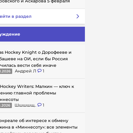
ровского и Аскарова 5 февраля
ейти в раздел
уждение
as Hockey Knight о Дорофееве и
башеве на ОИ, если бы Россия
училась вести себя иначе
Андрей Л
1
1.2026
 Hockey Writers: Малкин — ключ к
ению главной проблемы
ннесоты
Шшшшщ..
1
1.2026
онреале об интересе к обмену
кина в «Миннесоту»: все элементы