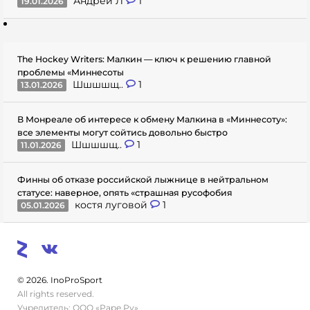
Андрей Л
1
19.01.2026
The Hockey Writers: Малкин — ключ к решению главной
проблемы «Миннесоты
Шшшшщ..
1
13.01.2026
В Монреале об интересе к обмену Малкина в «Миннесоту»:
все элементы могут сойтись довольно быстро
Шшшшщ..
1
11.01.2026
Финны об отказе российской лыжнице в нейтральном
статусе: наверное, опять «страшная русофобия
костя луговой
1
05.01.2026
© 2026. InoProSport
All rights reserved.
Учредитель: ООО «Раре.Ру»