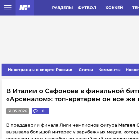
РАЗДЕЛЫ
ФУТБОЛ
ХОККЕЙ
ТЕ
Иностранцы о спорте России:
Статьи
Комменты
Новос
В Италии о Сафонове в финальной бит
«Арсеналом»: топ-вратарем он все же 
31.05.2026
0
В преддверии финала Лиги чемпионов фигура
Матвея 
вызывала большой интерес у зарубежных медиа, котор
вопросом о том, способен ли российский голкипер проя