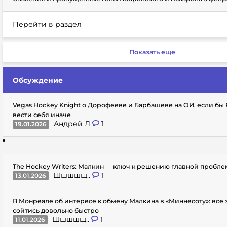
Перейти в раздел
Показать еще
Обсуждение
Vegas Hockey Knight о Дорофееве и Барбашеве на ОИ, если бы
вести себя иначе
Андрей Л
1
19.01.2026
The Hockey Writers: Малкин — ключ к решению главной пробл
Шшшшщ..
1
13.01.2026
В Монреале об интересе к обмену Малкина в «Миннесоту»: все
сойтись довольно быстро
Шшшшщ..
1
11.01.2026