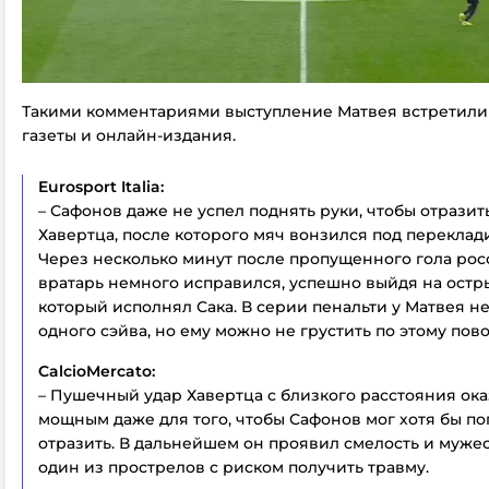
Такими комментариями выступление Матвея встретили
газеты и онлайн-издания.
Eurosport Italia:
– Сафонов даже не успел поднять руки, чтобы отразит
Хавертца, после которого мяч вонзился под переклади
Через несколько минут после пропущенного гола ро
вратарь немного исправился, успешно выйдя на остр
который исполнял Сака. В серии пенальти у Матвея н
одного сэйва, но ему можно не грустить по этому пово
CalcioMercato:
– Пушечный удар Хавертца с близкого расстояния ок
мощным даже для того, чтобы Сафонов мог хотя бы по
отразить. В дальнейшем он проявил смелость и мужес
один из прострелов с риском получить травму.