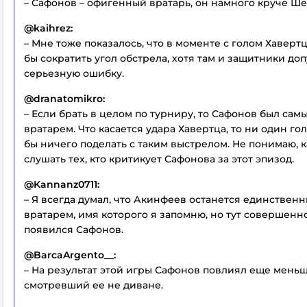
– Сафонов – офигенный вратарь, он намного круче Ше
@kaihrez:
– Мне тоже показалось, что в моменте с голом Хаверт
бы сократить угол обстрела, хотя там и защитники до
серьезную ошибку.
@dranatomikro:
– Если брать в целом по турниру, то Сафонов был са
вратарем. Что касается удара Хавертца, то ни один го
бы ничего поделать с таким выстрелом. Не понимаю, к
слушать тех, кто критикует Сафонова за этот эпизод.
@Kannanz0711:
– Я всегда думал, что Акинфеев останется единстве
вратарем, имя которого я запомню, но тут совершен
появился Сафонов.
@BarcaArgento__:
– На результат этой игры Сафонов повлиял еще меньше
смотревший ее не диване.