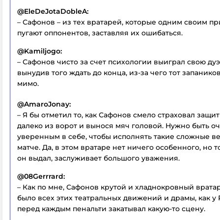
@EleDeJotaDobleA:
– Сафонов – из тех вратарей, которые одним своим п
пугают оппонентов, заставляя их ошибаться.
@Kamiljogo:
– Сафонов чисто за счет психологии выиграл свою дуэл
вынудив того ждать до конца, из-за чего тот запанико
мимо.
@AmaroJonay:
– Я бы отметил то, как Сафонов смело страховал защи
далеко из ворот и вынося мяч головой. Нужно быть о
уверенным в себе, чтобы исполнять такие сложные в
матче. Да, в этом вратаре нет ничего особенного, но т
он выдал, заслуживает большого уважения.
@08Gerrrard:
– Как по мне, Сафонов крутой и хладнокровный вратар
было всех этих театральных движений и драмы, как у 
перед каждым пенальти закатывал какую-то сцену.