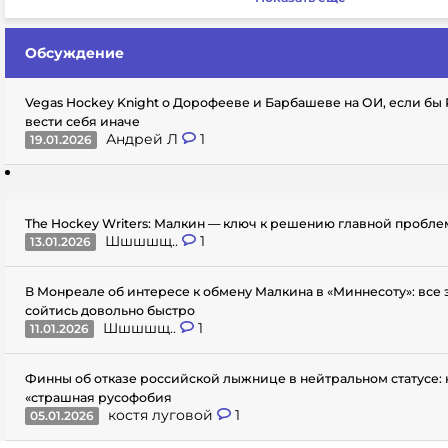
Обсуждение
Vegas Hockey Knight о Дорофееве и Барбашеве на ОИ, если бы
вести себя иначе
Андрей Л
1
19.01.2026
The Hockey Writers: Малкин — ключ к решению главной пробл
Шшшшщ..
1
13.01.2026
В Монреале об интересе к обмену Малкина в «Миннесоту»: все
сойтись довольно быстро
Шшшшщ..
1
11.01.2026
Финны об отказе российской лыжнице в нейтральном статусе: 
«страшная русофобия
костя луговой
1
05.01.2026