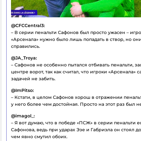
@CFCCentral3:
– В серии пенальти Сафонов был просто ужасен – игр
«Арсенала» нужно было лишь попадать в створ, но они
справились.
@JA_Troya:
– Сафонов не особенно пытался отбивать пенальти, за
центре ворот, так как считал, что игроки «Арсенала» 
задачей не забить.
@ImPitso:
– Кстати, в целом Сафонов хорош в отражении пенальт
у него более чем достойная. Просто на этот раз был не
@imagol_:
– Я вот думаю, что в победе «ПСЖ» в серии пенальти ес
Сафонова, ведь при ударах Эзе и Габриэла он стоял д
чем явно смутил обоих.