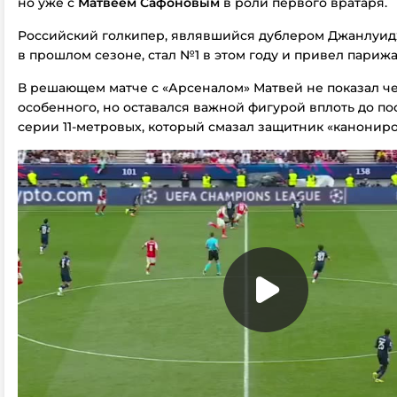
но уже с
Матвеем Сафоновым
в роли первого вратаря.
Российский голкипер, являвшийся дублером Джанлуи
в прошлом сезоне, стал №1 в этом году и привел парижа
В решающем матче с «Арсеналом» Матвей не показал че
особенного, но оставался важной фигурой вплоть до по
серии 11-метровых, который смазал защитник «канониро