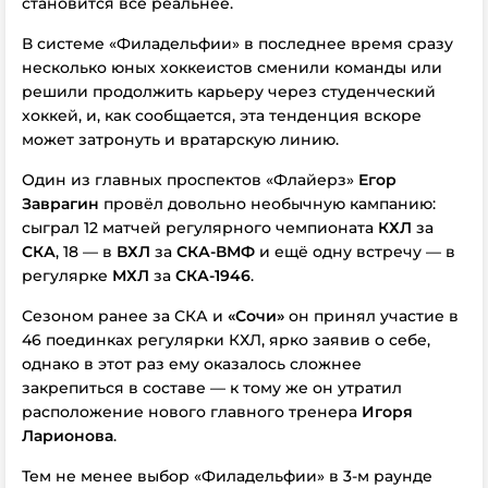
становится всё реальнее.
В системе «Филадельфии» в последнее время сразу
несколько юных хоккеистов сменили команды или
решили продолжить карьеру через студенческий
хоккей, и, как сообщается, эта тенденция вскоре
может затронуть и вратарскую линию.
Один из главных проспектов «Флайерз»
Егор
Заврагин
провёл довольно необычную кампанию:
сыграл 12 матчей регулярного чемпионата
КХЛ
за
СКА
, 18 — в
ВХЛ
за
СКА-ВМФ
и ещё одну встречу — в
регулярке
МХЛ
за
СКА-1946
.
Сезоном ранее за СКА и
«Сочи»
он принял участие в
46 поединках регулярки КХЛ, ярко заявив о себе,
однако в этот раз ему оказалось сложнее
закрепиться в составе — к тому же он утратил
расположение нового главного тренера
Игоря
Ларионова
.
Тем не менее выбор «Филадельфии» в 3-м раунде