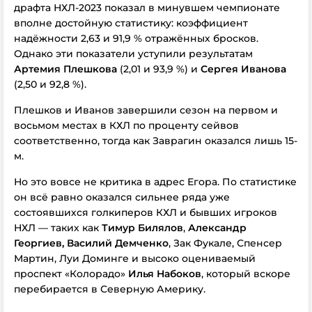
драфта НХЛ-2023 показал в минувшем чемпионате
вполне достойную статистику: коэффициент
надёжности 2,63 и 91,9 % отражённых бросков.
Однако эти показатели уступили результатам
Артемия Плешкова
(2,01 и 93,9 %) и
Сергея Иванова
(2,50 и 92,8 %).
Плешков и Иванов завершили сезон на первом и
восьмом местах в КХЛ по проценту сейвов
соответственно, тогда как Заврагин оказался лишь 15-
м.
Но это вовсе не критика в адрес Егора. По статистике
он всё равно оказался сильнее ряда уже
состоявшихся голкиперов КХЛ и бывших игроков
НХЛ — таких как
Тимур Билялов
,
Александр
Георгиев,
Василий Демченко
, Зак Фукале, Спенсер
Мартин, Луи Доминге и высоко оцениваемый
проспект «Колорадо»
Илья Набоков
, который вскоре
перебирается в Северную Америку.