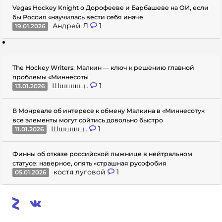
Vegas Hockey Knight о Дорофееве и Барбашеве на ОИ, если
бы Россия «научилась вести себя иначе
Андрей Л
1
19.01.2026
The Hockey Writers: Малкин — ключ к решению главной
проблемы «Миннесоты
Шшшшщ..
1
13.01.2026
В Монреале об интересе к обмену Малкина в «Миннесоту»:
все элементы могут сойтись довольно быстро
Шшшшщ..
1
11.01.2026
Финны об отказе российской лыжнице в нейтральном
статусе: наверное, опять «страшная русофобия
костя луговой
1
05.01.2026