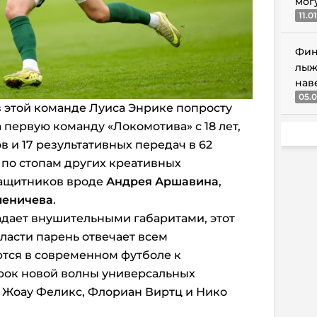
мог
11.0
Фин
лыж
нав
05.0
 этой команде Луиса Энрике попросту
 первую команду «Локомотива» с 18 лет,
в и 17 результативных передач в 62
 по стопам других креативных
защитников вроде
Андрея Аршавина
,
леничева
.
ладает внушительными габаритами, этот
асти парень отвечает всем
тся в современном футболе к
грок новой волны универсальных
и Жоау Феликс, Флориан Виртц и Нико