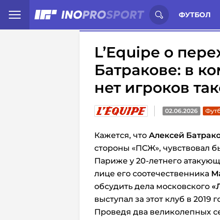
Иностранцы о спорте России:
С
ФУТБОЛ
L’Equipe о пер
Батракове: в к
нет игроков та
02.06.2026
Футб
Кажется, что
Алексей Батрак
стороны «ПСЖ», чувствовал б
Париже у 20-летнего атакующ
лице его соотечественника
М
обсудить дела московского
«
выступал за этот клуб в 2019 г
Проведя два великолепных се