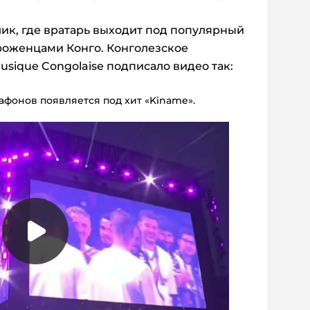
лик, где вратарь выходит под популярный
роженцами Конго. Конголезское
Musique Congolaise подписало видео так:
афонов появляется под хит «Kiname».