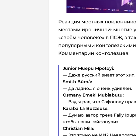
Реакция местных поклоннико
местами ироничной: многие 
«своём человеке» в ПСЖ, а та
популярными конголезскими 
Комментарии конголезцев:
Junior Muepu Mpotoyi:
— Даже русский знает этот хит.
Smīth Bümå:
— Да ладно... я очень удивлён.
Osmany Emeki Mubiabutu:
— Вау, я рад, что Сафонову нрав
Karaba La Buzzeuse:
— Думаю, автор трека Fally Ipu
чтобы наши кайфанули»
Christian Mila:
— Это точно не ИИ? Невероятн