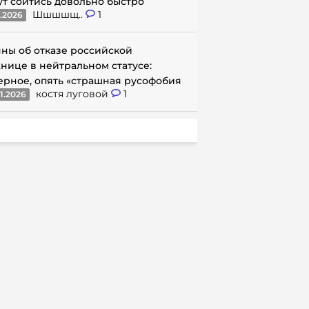
ут сойтись довольно быстро
Шшшшщ..
1
1.2026
ны об отказе российской
нице в нейтральном статусе:
ерное, опять «страшная русофобия
костя луговой
1
1.2026