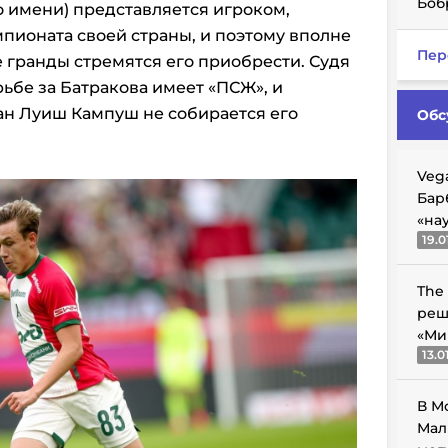
Боб
 имени) представляется игроком,
пионата своей страны, и поэтому вполне
Пер
е гранды стремятся его приобрести. Судя
ьбе за Батракова имеет «ПСЖ», и
н Луиш Кампуш не собирается его
Обс
Veg
Бар
«на
19.0
The
реш
«Ми
13.0
В М
Мал