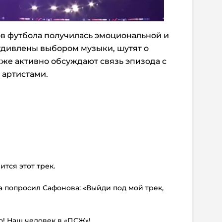
в футбола получилась эмоциональной и
удивлены выбором музыки, шутят о
кже активно обсуждают связь эпизода с
артистами.
ится этот трек.
pa попросил Сафонова: «Выйди под мой трек,
о! Наш человек в «ПСЖ»!