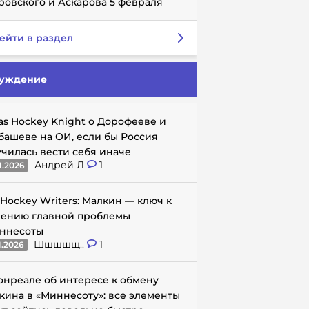
ровского и Аскарова 5 февраля
ейти в раздел
уждение
as Hockey Knight о Дорофееве и
башеве на ОИ, если бы Россия
училась вести себя иначе
Андрей Л
1
1.2026
 Hockey Writers: Малкин — ключ к
ению главной проблемы
ннесоты
Шшшшщ..
1
1.2026
онреале об интересе к обмену
кина в «Миннесоту»: все элементы