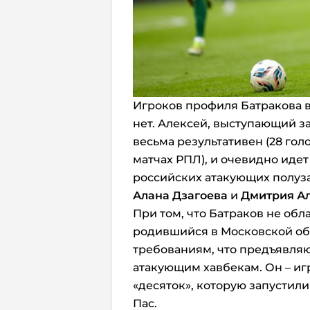
Игроков профиля Батракова в
нет. Алексей, выступающий за
весьма результативен (28 голо
матчах РПЛ), и очевидно идет
российских атакующих полу
Алана Дзагоева
и
Дмитрия А
При том, что Батраков не об
родившийся в Московской обл
требованиям, что предъявляю
атакующим хавбекам. Он – и
«десяток», которую запустил
Пас.