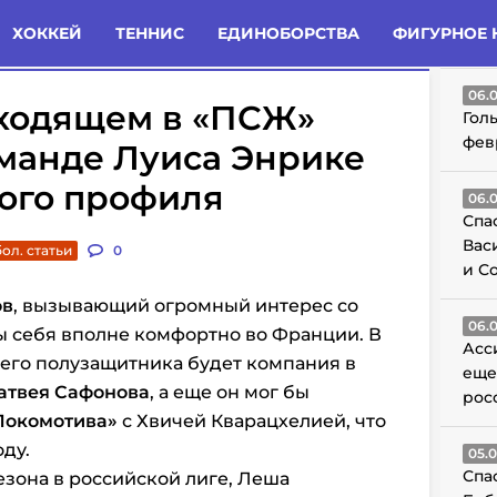
татьи
Комменты
Новости
ХОККЕЙ
ТЕННИС
ЕДИНОБОРСТВА
ФИГУРНОЕ 
ГО
06.
еходящем в «ПСЖ»
Гол
фев
оманде Луиса Энрике
кого профиля
06.
Спа
Вас
ол. статьи
0
и С
ов
, вызывающий огромный интерес со
06.
ы себя вполне комфортно во Франции. В
Асс
его полузащитника будет компания в
еще
атвея Сафонова
, а еще он мог бы
рос
Локомотива»
с Хвичей Кварацхелией, что
оду.
05.
Спа
зона в российской лиге, Леша