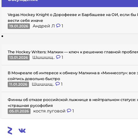
Vegas Hockey Knight о Дорофееве и Барбашеве на ОИ, если бы
вести себя иначе
Андрей Л
1
19.01.2026
The Hockey Writers: Малкин — ключ к решению главной пробл
Шшшшщ..
1
13.01.2026
В Монреале об интересе к обмену Малкина в «Миннесоту»: все
сойтись довольно быстро
Шшшшщ..
1
11.01.2026
Финны об отказе российской лыжнице в нейтральном статусе: 
«страшная русофобия
костя луговой
1
05.01.2026