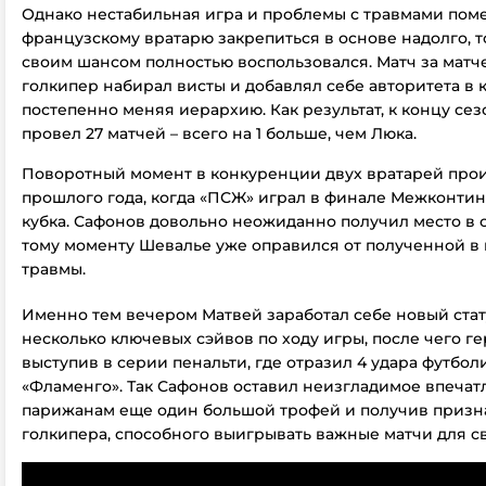
Однако нестабильная игра и проблемы с травмами по
французскому вратарю закрепиться в основе надолго, т
своим шансом полностью воспользовался. Матч за мат
голкипер набирал висты и добавлял себе авторитета в 
постепенно меняя иерархию. Как результат, к концу се
провел 27 матчей – всего на 1 больше, чем Люка.
Поворотный момент в конкуренции двух вратарей про
прошлого года, когда «ПСЖ» играл в финале Межконти
кубка. Сафонов довольно неожиданно получил место в о
тому моменту Шевалье уже оправился от полученной в
травмы.
Именно тем вечером Матвей заработал себе новый стат
несколько ключевых сэйвов по ходу игры, после чего г
выступив в серии пенальти, где отразил 4 удара футбол
«Фламенго». Так Сафонов оставил неизгладимое впечат
парижанам еще один большой трофей и получив призна
голкипера, способного выигрывать важные матчи для с