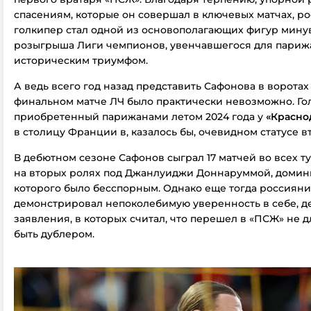
спасениям, которые он совершал в ключевых матчах, р
голкипер стал одной из основополагающих фигур мин
розыгрыша Лиги чемпионов, увенчавшегося для пари
историческим триумфом.
А ведь всего год назад представить Сафонова в воротах
финальном матче ЛЧ было практически невозможно. Го
приобретенный парижанами летом 2024 года у
«Красно
в столицу Франции в, казалось бы, очевидном статусе в
В дебютном сезоне Сафонов сыграл 17 матчей во всех т
на вторых ролях под Джанлуиджи Доннаруммой, доми
которого было бесспорным. Однако еще тогда россиян
демонстрировал непоколебимую уверенность в себе, д
заявления, в которых считал, что перешел в «ПСЖ» не дл
быть дублером.