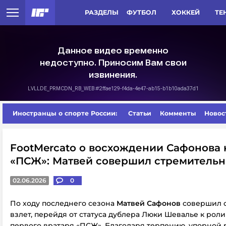
РАЗДЕЛЫ
ФУТБОЛ
ХОККЕЙ
ТЕ
Иностранцы о спорте России:
Статьи
Комменты
Новос
FootMercato о восхождении Сафонова 
«ПСЖ»: Матвей совершил стремительн
02.06.2026
0
По ходу последнего сезона
Матвей Сафонов
совершил 
взлет, перейдя от статуса дублера Люки Шевалье к рол
первого вратаря «ПСЖ». Благодаря терпению, упорной 