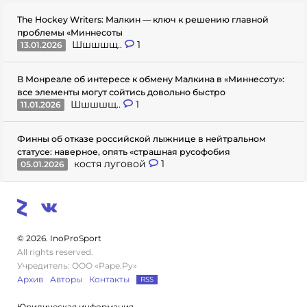
The Hockey Writers: Малкин — ключ к решению главной
проблемы «Миннесоты
Шшшшщ..
1
13.01.2026
В Монреале об интересе к обмену Малкина в «Миннесоту»:
все элементы могут сойтись довольно быстро
Шшшшщ..
1
11.01.2026
Финны об отказе российской лыжнице в нейтральном
статусе: наверное, опять «страшная русофобия
костя луговой
1
05.01.2026
© 2026. InoProSport
All rights reserved.
Учредитель: ООО «Раре.Ру»
Архив
Авторы
Контакты
RSS
Юридическая информация