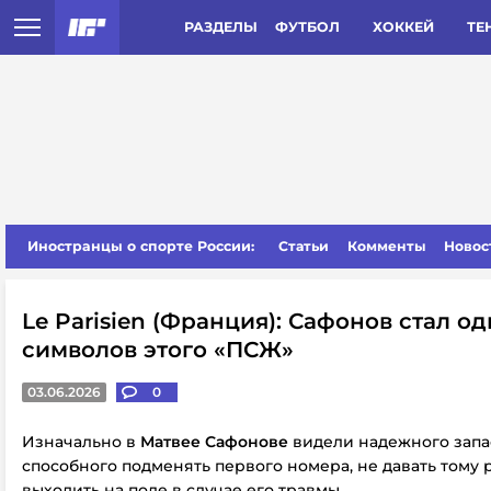
РАЗДЕЛЫ
ФУТБОЛ
ХОККЕЙ
ТЕ
Иностранцы о спорте России:
Статьи
Комменты
Новос
Le Parisien (Франция): Сафонов стал о
символов этого «ПСЖ»
03.06.2026
0
Изначально в
Матвее Сафонове
видели надежного запа
способного подменять первого номера, не давать тому 
выходить на поле в случае его травмы.