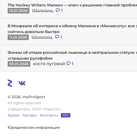
The Hockey Writers: Малкин — ключ к решению главной пробл
Шшшшщ..
1
13.01.2026
В Монреале об интересе к обмену Малкина в «Миннесоту»: все
сойтись довольно быстро
Шшшшщ..
1
11.01.2026
Финны об отказе российской лыжнице в нейтральном статусе: 
«страшная русофобия
костя луговой
1
05.01.2026
© 2026. InoProSport
All rights reserved.
Учредитель: ООО «Раре.Ру»
Архив
Авторы
Контакты
RSS
Юридическая информация