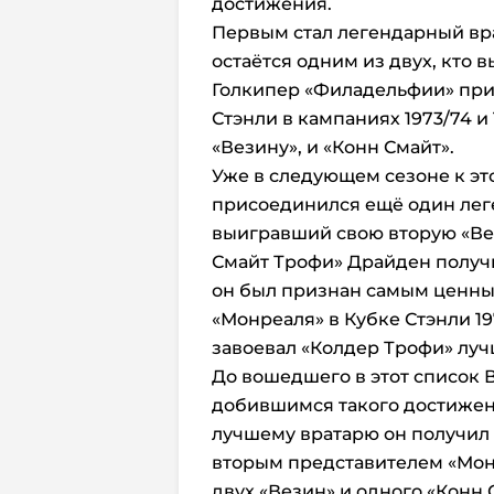
достижения.
Первым стал легендарный вра
остаётся одним из двух, кто 
Голкипер «Филадельфии» при
Стэнли в кампаниях 1973/74 и 
«Везину», и «Конн Смайт».
Уже в следующем сезоне к э
присоединился ещё один лег
выигравший свою вторую «Вез
Смайт Трофи» Драйден получ
он был признан самым ценны
«Монреаля» в Кубке Стэнли 19
завоевал «Колдер Трофи» луч
До вошедшего в этот список
добившимся такого достижени
лучшему вратарю он получил 
вторым представителем «Мон
двух «Везин» и одного «Конн 