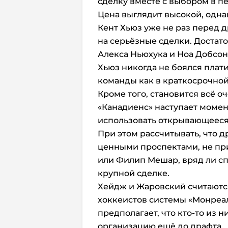
сделку вместе с выбором в п
Цена выглядит высокой, одн
Кент Хьюз уже не раз перед 
на серьёзные сделки. Достат
Алекса Ньюхука и Ноа Добсон
Хьюз никогда не боялся плат
команды как в краткосрочной,
Кроме того, становится всё о
«Канадиенс» наступает момен
использовать открывающееся 
При этом рассчитывать, что 
ценными проспектами, не при
или Филип Мешар, вряд ли с
крупной сделке.
Хейдж и Жаровский считаютс
хоккеистов системы «Монреа
предполагает, что кто-то из н
организацию ещё до драфта.