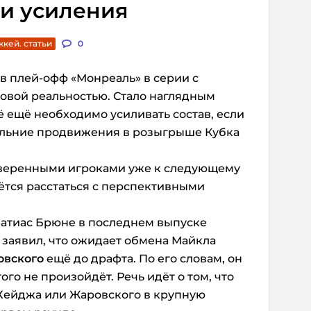
и усиления
ккей. статьи
0
 в плей-офф «Монреаль»
в серии с
ровой реальностью. Стало наглядным
ё ещё необходимо усиливать состав, если
дальние продвижения в розыгрыше Кубка
оверенными игроками уже к следующему
дётся расстаться с перспективными
атиас Брюне в последнем выпуске
заявил, что ожидает обмена Майкла
овского
ещё до драфта. По его словам, он
ого не произойдёт. Речь идёт о том, что
 Хейджа или Жаровского в крупную