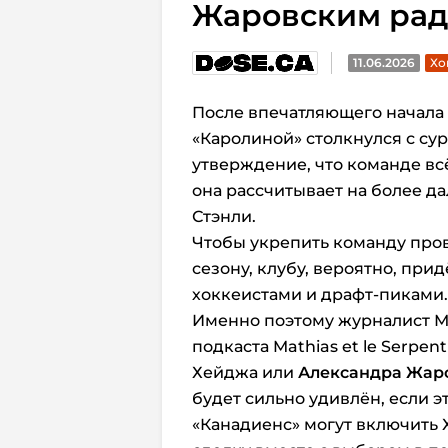
Жаровским рад
11.06.2026
Хо
После впечатляющего начала
«Каролиной» столкнулся с су
утверждение, что команде вс
она рассчитывает на более 
Стэнли.
Чтобы укрепить команду пр
сезону, клубу, вероятно, при
хоккеистами и драфт-пиками.
Именно поэтому журналист М
подкаста
Mathias et le Serpent
Хейджа или
Александра Жар
будет сильно удивлён, если эт
«Канадиенс» могут включить