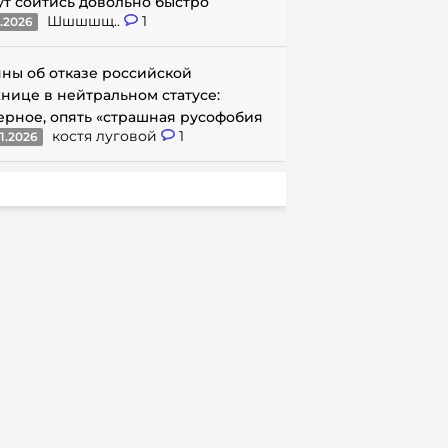
ут сойтись довольно быстро
Шшшшщ..
1
1.2026
ны об отказе российской
нице в нейтральном статусе:
ерное, опять «страшная русофобия
костя луговой
1
1.2026