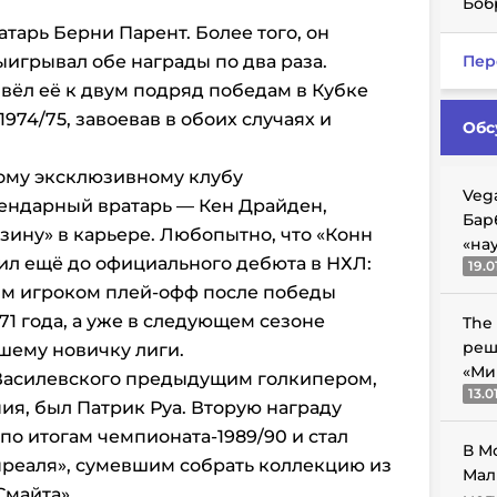
Боб
тарь Берни Парент. Более того, он
выигрывал обе награды по два раза.
Пер
вёл её к двум подряд победам в Кубке
1974/75, завоевав в обоих случаях и
Обс
тому эксклюзивному клубу
Veg
ендарный вратарь — Кен Драйден,
Бар
ину» в карьере. Любопытно, что «Конн
«на
ил ещё до официального дебюта в НХЛ:
19.0
м игроком плей-офф после победы
71 года, а уже в следующем сезоне
The
реш
шему новичку лиги.
«Ми
 Василевского предыдущим голкипером,
13.0
я, был Патрик Руа. Вторую награду
по итогам чемпионата-1989/90 и стал
В М
реаля», сумевшим собрать коллекцию из
Мал
Смайта».