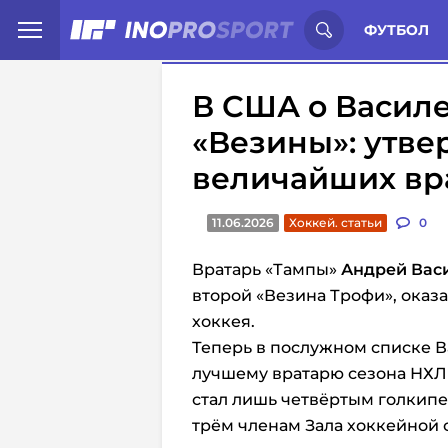
Иностранцы о спорте России:
С
ФУТБОЛ
В США о Василе
«Везины»: утве
величайших вр
11.06.2026
Хоккей. статьи
0
Вратарь «Тампы»
Андрей Вас
второй «Везина Трофи», оказ
хоккея.
Теперь в послужном списке В
лучшему вратарю сезона НХЛ 
стал лишь четвёртым голкипе
трём членам Зала хоккейной 