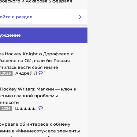
ровского и Аскарова 5 февраля
ейти в раздел
уждение
as Hockey Knight о Дорофееве и
башеве на ОИ, если бы Россия
училась вести себя иначе
Андрей Л
1
1.2026
 Hockey Writers: Малкин — ключ к
ению главной проблемы
ннесоты
Шшшшщ..
1
1.2026
онреале об интересе к обмену
кина в «Миннесоту»: все элементы