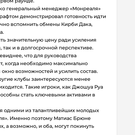
ервом раунде.
ако генеральный менеджер «Монреаля»
драфтом демонстрировал готовность идти
очно вспомнить обмены Кирби Дака,
а.
ить значительную цену ради усиления
 так и в долгосрочной перспективе.
чевиднее, что для руководства
т, когда необходимо максимально
окно возможностей и усилить состав.
другие клубы заинтересуются менее
ходится. Такие игроки, как Джошуа Руа
пособны стать ключевыми активами в
я одними из талантливейших молодых
ля». Именно поэтому Матиас Брюне
их, а возможно, и оба, могут покинуть