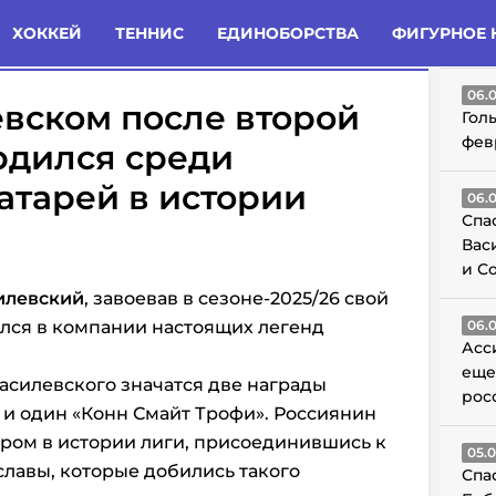
татьи
Комменты
Новости
ХОККЕЙ
ТЕННИС
ЕДИНОБОРСТВА
ФИГУРНОЕ 
ГО
06.
вском после второй
Гол
фев
рдился среди
атарей в истории
06.
Спа
Вас
и С
илевский
, завоевав в
сезоне-2025/26 свой
ался в компании настоящих легенд
06.
Асс
еще
асилевского значатся две награды
рос
и один «Конн Смайт Трофи». Россиянин
ром в истории лиги, присоединившись к
05.
славы, которые добились такого
Спа