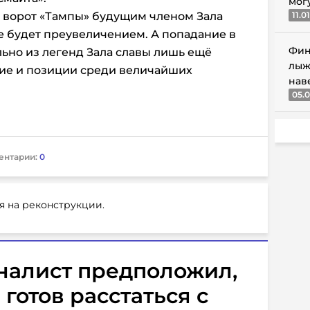
мог
 ворот «Тампы» будущим членом Зала
11.0
е будет преувеличением. А попадание в
Фин
ьно из легенд Зала славы лишь ещё
лыж
дие и позиции среди величайших
нав
05.0
ентарии:
0
я на реконструкции.
налист предположил,
готов расстаться с