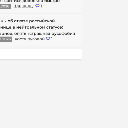
ут сойтись довольно быстро
Шшшшщ..
1
1.2026
ны об отказе российской
нице в нейтральном статусе:
ерное, опять «страшная русофобия
костя луговой
1
1.2026