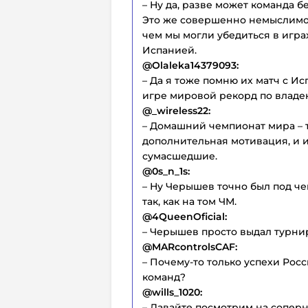
– Ну да, разве может команда 
Это же совершенно немыслимо, а
чем мы могли убедиться в игра
Испанией.
@Olaleka14379093:
– Да я тоже помню их матч с Ис
игре мировой рекорд по владен
@_wireless22:
– Домашний чемпионат мира – т
дополнительная мотивация, и 
сумасшедшие.
@0s_n_1s:
– Ну Черышев точно был под чем
так, как на том ЧМ.
@4QueenOficial:
– Черышев просто выдал турнир
@MARcontrolsCAF:
– Почему-то только успехи Росс
команд?
@wills_1020:
– Давайте посмотрим на соперн