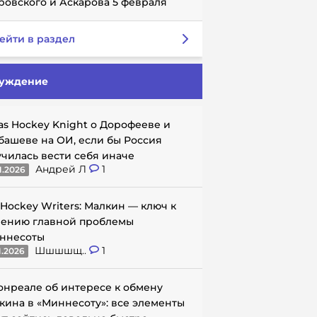
ровского и Аскарова 5 февраля
ейти в раздел
уждение
as Hockey Knight о Дорофееве и
башеве на ОИ, если бы Россия
училась вести себя иначе
Андрей Л
1
1.2026
 Hockey Writers: Малкин — ключ к
ению главной проблемы
ннесоты
Шшшшщ..
1
1.2026
онреале об интересе к обмену
кина в «Миннесоту»: все элементы