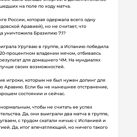
шедших на поле по ходу матча.
нге России, которая одержала всего одну
удовской Аравией), но не считает, что
да уничтожила Бразилию 7:1?
оиграла Уругваю в группе, а Испанию победила
ри 20-процентном владении мячом, отбиваясь
результат для домашнего ЧМ. На мундиалях
 лучше своих возможностей.
шие игроки, которым не был нужен допинг для
ую Аравию. Если бы не нынешнее отстранение,
орошем состоянии и сейчас.
нормальным, чтобы не считать ее успех
ельства. Да, они выиграли два матча в группе,
гваем, с трудом скатали ничью с Испанией и
ией. Да, итог впечатляющий, но ничего такого