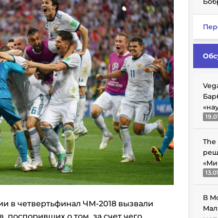
Боб
Пер
Обс
Veg
Бар
«на
19.0
The
реш
«Ми
13.0
В М
ии в четвертьфинал ЧМ-2018 вызвали
Мал
 поспоривших о том, за счет чего