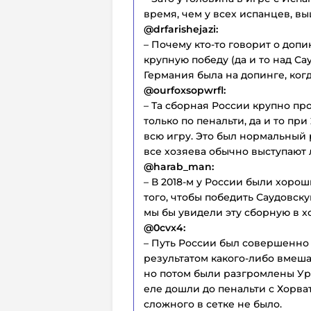
время, чем у всех испанцев, вы
@drfarishejazi:
– Почему кто-то говорит о допи
крупную победу (да и то над Са
Германия была на допинге, ког
@ourfoxsopwrfl:
– Та сборная России крупно пр
только по пенальти, да и то п
всю игру. Это был нормальный 
все хозяева обычно выступают
@harab_man:
– В 2018-м у России были хоро
того, чтобы победить Саудовск
мы бы увидели эту сборную в х
@0cvx4:
– Путь России был совершенно 
результатом какого-либо вмешат
но потом были разгромлены Уру
еле дошли до пенальти с Хорват
сложного в сетке не было.