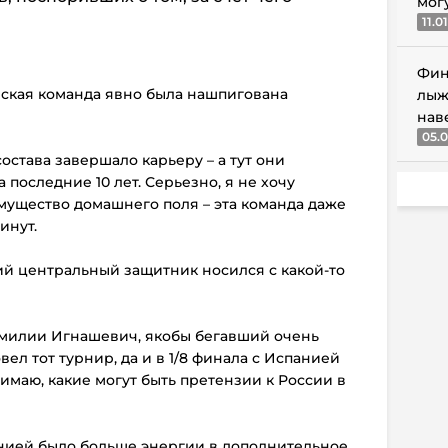
мог
11.0
Фин
йская команда явно была нашпигована
лыж
нав
05.0
состава завершало карьеру – а тут они
 последние 10 лет. Серьезно, я не хочу
мущество домашнего поля – эта команда даже
инут.
ний центральный защитник носился с какой-то
фамилии Игнашевич, якобы бегавший очень
вел тот турнир, да и в 1/8 финала с Испанией
нимаю, какие могут быть претензии к России в
панией было больше энергии в дополнительное