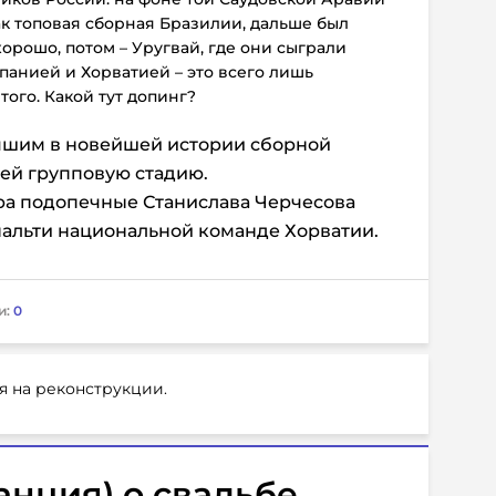
к топовая сборная Бразилии, дальше был
хорошо, потом – Уругвай, где они сыграли
спанией и Хорватией – это всего лишь
того. Какой тут допинг?
учшим в новейшей истории сборной
ей групповую стадию.
ра подопечные Станислава Черчесова
нальти национальной команде Хорватии.
и:
0
я на реконструкции.
анция) о свадьбе