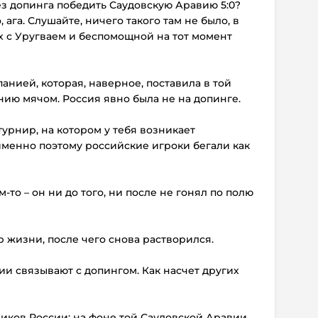
без допинга победить Саудовскую Аравию 5:0?
га. Слушайте, ничего такого там не было, в
х с Уругваем и беспомощной на тот момент
панией, которая, наверное, поставила в той
ию мячом. Россия явно была не на допинге.
урнир, на котором у тебя возникает
именно поэтому российские игроки бегали как
-то – он ни до того, ни после не гонял по полю
 жизни, после чего снова растворился.
ии связывают с допингом. Как насчет других
иков России: на фоне той Саудовской Аравии