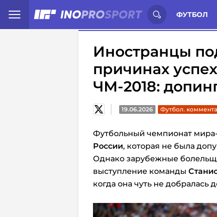
Иностранцы о спорте России:
С
ФУТБОЛ
Иностранцы по
причинах успех
ЧМ-2018: допин
19.06.2026
Футбол. коммент
Футбольный чемпионат мира-
России
, которая не была доп
Однако зарубежные болельщ
выступление команды
Стани
когда она чуть не добралась 