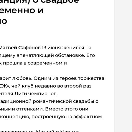
ременно и
но
Матвей Сафонов
13 июня женился на
ящему впечатляющей обстановке. Его
к прошла в современном и
арит любовь. Одним из героев торжества
СЖ», чей клуб недавно во второй раз
ителя Лиги чемпионов.
радиционной романтической свадьбы с
ными оттенками. Вместо этого они
 концепцию, построенную на эффектном
акосочетание, Матвей и Марина