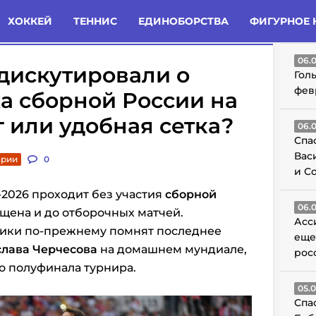
татьи
Комменты
Новости
ХОККЕЙ
ТЕННИС
ЕДИНОБОРСТВА
ФИГУРНОЕ 
ГО
06.
дискутировали о
Гол
фев
а сборной России на
г или удобная сетка?
06.
Спа
Вас
арии
0
и С
2026 проходит без участия
сборной
06.
ущена и до отборочных матчей.
Асс
ики по-прежнему помнят последнее
еще
слава Черчесова
на домашнем мундиале,
рос
до полуфинала турнира.
05.
Спа