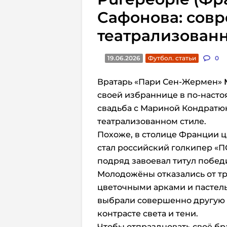
Сафонова: сов
театрализован
19.06.2026
Футбол. статьи
0
Вратарь «Пари Сен-Жермен»
своей избраннице в по-насто
свадьба с Мариной Кондратю
театрализованном стиле.
Похоже, в столице Франции ц
стал российский голкипер «П
подряд завоевал титул побед
Молодожёны отказались от т
цветочными арками и пастель
выбрали совершенно другую
контрасте света и тени.
Чтобы отпраздновать своё бр