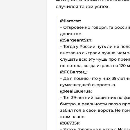
случился такой успех.
@liamcsc:
– Откровенно говоря, та росси
допингом.
@SargeantSzn:
– Тогда у России чуть ли не пол
внезапно сыграли лучше, чем за
слушать всю эту чушь про преи
не потела, когда играла по 120 м
@FCBanter_:
– Да я помню, что у них 39-лет
сумасшедшей скоростью.
@RealEsuerua:
– Тот 39-летний защитник по 
быстро, в реальности плохо про
забил гол в свои ворота. Не по
этом плане.
@86735s:
– Зато у Головина в игре с Ис