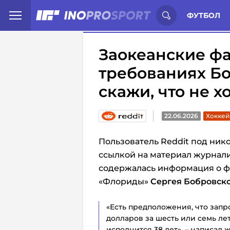
Иностранцы о спорте России:
С
ФУТБОЛ
Заокеанские ф
требованиях Бо
скажи, что не х
22.06.2026
Хоккей
Пользователь Reddit под нико
ссылкой на материал журнали
содержалась информация о ф
«Флориды»
Сергея Бобровск
«Есть предположения, что запр
долларов за шесть или семь ле
исполнится 38 лет», – написал 