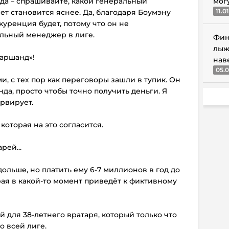
да – спрашивайте, какой генеральный
мог
11.0
ет становится яснее. Да, благодаря Боумэну
куренция будет, потому что он не
льный менеджер в лиге.
Фин
лыж
Маршанд»!
нав
05.0
, с тех пор как переговоры зашли в тупик. Он
нда, просто чтобы точно получить деньги. Я
ервирует.
которая на это согласится.
рей...
ольше, но платить ему 6-7 миллионов в год до
орая в какой-то момент приведёт к фиктивному
й для 38-летнего вратаря, который только что
о всей лиге.