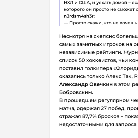
НХЛ и США, и уехать домой – ес
которого он просто не сможет о
n3rdsm4sh3r:
— Просто скажи, что не хочешь
Несмотря на скепсис болельщ
самых заметных игроков на 
независимые рейтинги. Журна
список 50 хоккеистов, чьи ко
поставил голкипера «Флориды
оказались только Алекс Так, 
Александр Овечкин
в этом ре
Бобровским.
В прошедшем регулярном чем
матча, одержал 27 побед, про
отражая 87,7% бросков – пок
недостаточными для запроса 