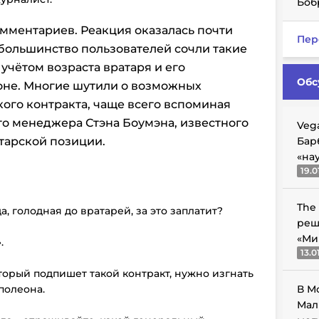
Боб
мментариев. Реакция оказалась почти
Пер
ольшинство пользователей сочли такие
учётом возраста вратаря и его
Обс
оне. Многие шутили о возможных
кого контракта, чаще всего вспоминая
го менеджера Стэна Боумэна, известного
Veg
тарской позиции.
Бар
«на
19.0
The
а, голодная до вратарей, за это заплатит?
реш
«Ми
.
13.0
орый подпишет такой контракт, нужно изгнать
полеона.
В М
Мал