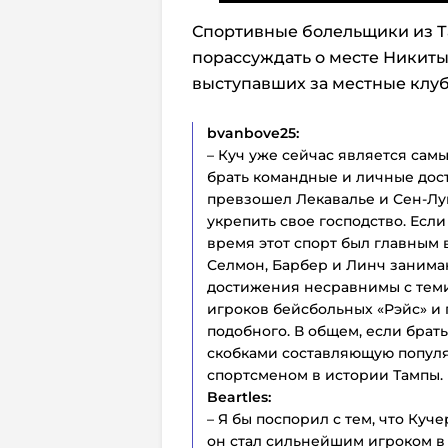
Спортивные болельщики из Т
порассуждать о месте Никиты
выступавших за местные клу
bvanbove25:
– Куч уже сейчас является сам
брать командные и личные дост
превзошел Лекавалье и Сен-Луи,
укрепить свое господство. Если
время этот спорт был главным в
Селмон, Барбер и Линч занимаю
достижения несравнимы с теми
игроков бейсбольных «Рэйс» и г
подобного. В общем, если брать
скобками составляющую популя
спортсменом в истории Тампы.
Beartles:
– Я бы поспорил с тем, что Куч
он стал сильнейшим игроком в