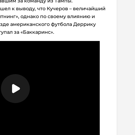
авшим за команду из Тампы.
ишел к выводу, что Кучеров – величайший
йтнинг», однако по своему влиянию и
езде американского футбола Деррику
тупал за «Баккаринс».