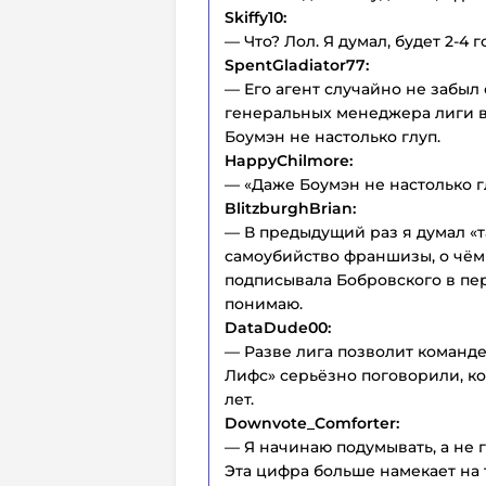
Skiffy10:
— Что? Лол. Я думал, будет 2-4 г
SpentGladiator77:
— Его агент случайно не забыл
генеральных менеджера лиги в
Боумэн не настолько глуп.
HappyChilmore:
— «Даже Боумэн не настолько гл
BlitzburghBrian:
— В предыдущий раз я думал «та
самоубийство франшизы, о чём 
подписывала Бобровского в перв
понимаю.
DataDude00:
— Разве лига позволит команде 
Лифс» серьёзно поговорили, ко
лет.
Downvote_Comforter:
— Я начинаю подумывать, а не г
Эта цифра больше намекает на т