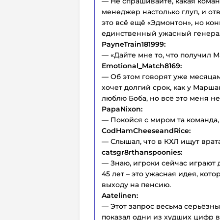
— Не спрашивайте, какая коман
менеджер настолько глуп, и отв
это всё ещё «Эдмонтон», но кон
единственный ужасный генера
PayneTrain181999:
— «Дайте мне то, что получил 
Emotional_Match8169:
— Об этом говорят уже месяцами
хочет долгий срок, как у Марша
люблю Боба, но всё это меня н
PapaNixon:
— Покойся с миром та команда, 
CodHamCheeseandRice:
— Слышал, что в КХЛ ищут врата
catsgr8rthanspoonies:
— Знаю, игроки сейчас играют д
45 лет – это ужасная идея, кот
выходу на пенсию.
Aatelinen:
— Этот запрос весьма серьёзны
показал одни из худших цифр в