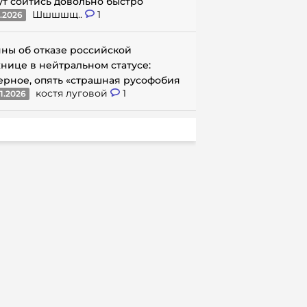
ут сойтись довольно быстро
Шшшшщ..
1
1.2026
ны об отказе российской
нице в нейтральном статусе:
ерное, опять «страшная русофобия
костя луговой
1
1.2026