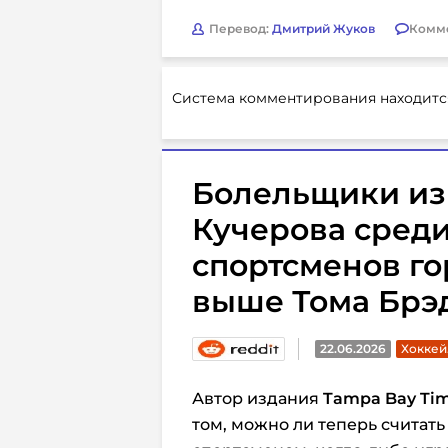
Перевод:
Дмитрий Жуков
Комм
Система комментирования находитс
Болельщики из
Кучерова сред
спортсменов го
выше Тома Брэ
22.06.2026
Хоккей
Автор издания
Tampa Bay Ti
том, можно ли теперь счита