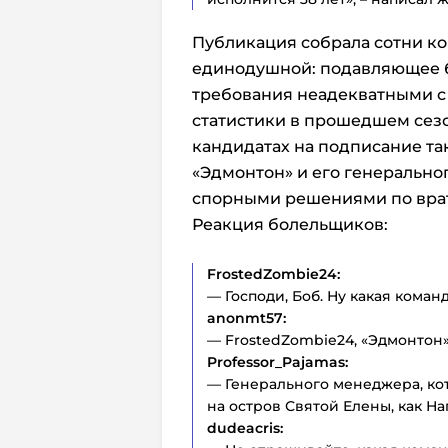
Публикация собрала сотни ко
единодушной: подавляющее б
требования неадекватными с 
статистики в прошедшем сез
кандидатах на подписание та
«Эдмонтон» и его генерально
спорными решениями по вра
Реакция болельщиков:
FrostedZombie24:
— Господи, Боб. Ну какая команд
anonmt57:
— FrostedZombie24, «Эдмонтон»
Professor_Pajamas:
— Генерального менеджера, кот
на остров Святой Елены, как На
dudeacris: