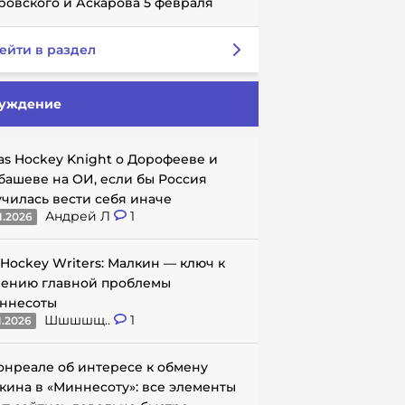
ровского и Аскарова 5 февраля
ейти в раздел
уждение
as Hockey Knight о Дорофееве и
башеве на ОИ, если бы Россия
училась вести себя иначе
Андрей Л
1
1.2026
 Hockey Writers: Малкин — ключ к
ению главной проблемы
ннесоты
Шшшшщ..
1
1.2026
онреале об интересе к обмену
кина в «Миннесоту»: все элементы