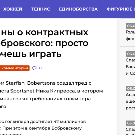
татьи
Комменты
Новости
ХОККЕЙ
ТЕННИС
ЕДИНОБОРСТВА
ФИГУРНОЕ 
ГО
06.
аны о контрактных
Гол
фев
бровского: просто
очешь играть
06.
Спа
Вас
. комментарии
0
и С
м Starfish_Bobertsons создал тред с
06.
ста Sportsnet Ника Кипреоса, в котором
Асс
инансовых требованиях голкипера
еще
ого
.
рос
ос голкипера достигает 42 миллионов
05.
т. При этом в сентябре Бобровскому
Спа
журналист.