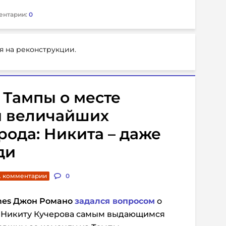
ентарии:
0
я на реконструкции.
 Тампы о месте
и величайших
рода: Никита – даже
ди
. комментарии
0
mes
Джон Романо
задался вопросом
о
ть Никиту Кучерова самым выдающимся