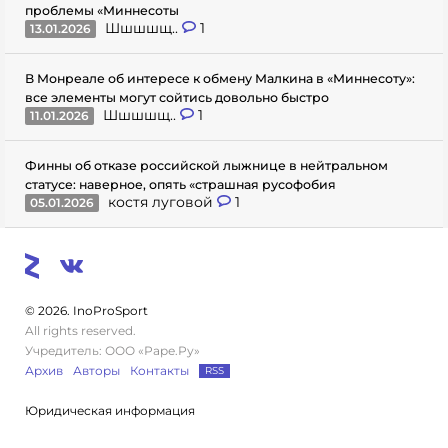
проблемы «Миннесоты
Шшшшщ..
1
13.01.2026
В Монреале об интересе к обмену Малкина в «Миннесоту»:
все элементы могут сойтись довольно быстро
Шшшшщ..
1
11.01.2026
Финны об отказе российской лыжнице в нейтральном
статусе: наверное, опять «страшная русофобия
костя луговой
1
05.01.2026
© 2026. InoProSport
All rights reserved.
Учредитель: ООО «Раре.Ру»
Архив
Авторы
Контакты
RSS
Юридическая информация