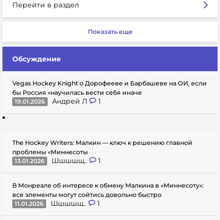
Перейти в раздел
Показать еще
Обсуждение
Vegas Hockey Knight о Дорофееве и Барбашеве на ОИ, если
бы Россия «научилась вести себя иначе
Андрей Л
1
19.01.2026
The Hockey Writers: Малкин — ключ к решению главной
проблемы «Миннесоты
Шшшшщ..
1
13.01.2026
В Монреале об интересе к обмену Малкина в «Миннесоту»:
все элементы могут сойтись довольно быстро
Шшшшщ..
1
11.01.2026