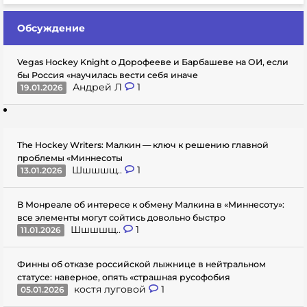
Обсуждение
Vegas Hockey Knight о Дорофееве и Барбашеве на ОИ, если
бы Россия «научилась вести себя иначе
Андрей Л
1
19.01.2026
The Hockey Writers: Малкин — ключ к решению главной
проблемы «Миннесоты
Шшшшщ..
1
13.01.2026
В Монреале об интересе к обмену Малкина в «Миннесоту»:
все элементы могут сойтись довольно быстро
Шшшшщ..
1
11.01.2026
Финны об отказе российской лыжнице в нейтральном
статусе: наверное, опять «страшная русофобия
костя луговой
1
05.01.2026