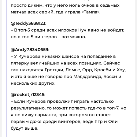
просто диким, что у него ноль очков в седьмых
матчах всех серий, где играла «Тампа».
@Teddy3838123:
– В топ-5 среди всех игроков Куч явно не войдет,
но в топ-5 вингеров – возможно.
@Andy78340659:
– У Кучерова никаких шансов на попадание в
пятерку величайших на всех позициях. Сейчас
там находятся Гретцки, Лемье, Орр, Кросби и Хоу,
и это я еще не говорю про Мадкдэвида, Босси и
нескольких других.
@rocketjr12345:
– Если Кучеров продолжит играть настолько
результативно, то может попасть где-то в топ-7, но
я не вижу варианта, при котором он станет
первым даже среди вингеров, ведь Ягр и Ови
будут выше.