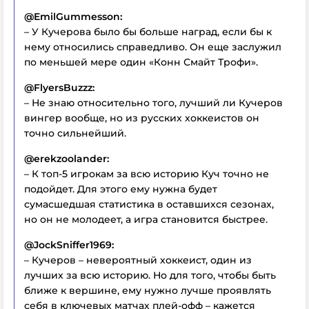
@EmilGummesson:
– У Кучерова было бы больше наград, если бы к
нему относились справедливо. Он еще заслужил
по меньшей мере один «Конн Смайт Трофи».
@FlyersBuzzz:
– Не знаю относительно того, лучший ли Кучеров
вингер вообще, но из русских хоккеистов он
точно сильнейший.
@erekzoolander:
– К топ-5 игрокам за всю историю Куч точно не
подойдет. Для этого ему нужна будет
сумасшедшая статистика в оставшихся сезонах,
но он не молодеет, а игра становится быстрее.
@JockSniffer1969:
– Кучеров – невероятный хоккеист, один из
лучших за всю историю. Но для того, чтобы быть
ближе к вершине, ему нужно лучше проявлять
себя в ключевых матчах плей-офф – кажется