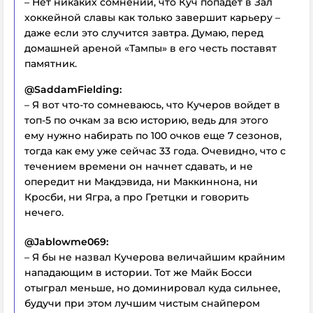
– Нет никаких сомнений, что Куч попадет в Зал
хоккейной славы как только завершит карьеру –
даже если это случится завтра. Думаю, перед
домашней ареной «Тампы» в его честь поставят
памятник.
@SaddamFielding:
– Я вот что-то сомневаюсь, что Кучеров войдет в
топ-5 по очкам за всю историю, ведь для этого
ему нужно набирать по 100 очков еще 7 сезонов,
тогда как ему уже сейчас 33 года. Очевидно, что с
течением времени он начнет сдавать, и не
опередит ни Макдэвида, ни Маккиннона, ни
Кросби, ни Ягра, а про Гретцки и говорить
нечего.
@Jablowme069:
– Я бы не назвал Кучерова величайшим крайним
нападающим в истории. Тот же Майк Босси
отыграл меньше, но доминировал куда сильнее,
будучи при этом лучшим чистым снайпером